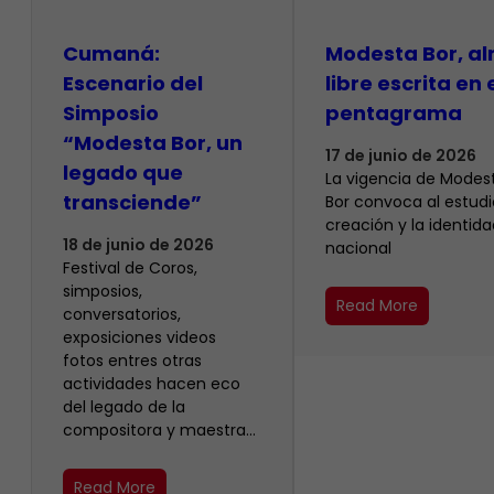
Cumaná:
Modesta Bor, a
Escenario del
libre escrita en 
Simposio
pentagrama
“Modesta Bor, un
17 de junio de 2026
legado que
La vigencia de Modes
transciende”
Bor convoca al estudio
creación y la identida
18 de junio de 2026
nacional
Festival de Coros,
simposios,
Read More
conversatorios,
exposiciones videos
fotos entres otras
actividades hacen eco
del legado de la
compositora y maestra…
Read More