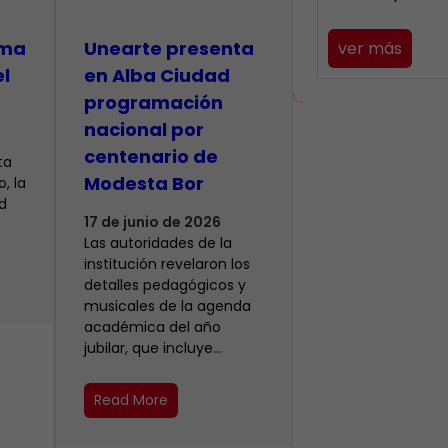
lma
​Unearte presenta
ver más
el
en Alba Ciudad
programación
nacional por
centenario de
ta
Modesta Bor
, la
d
17 de junio de 2026
Las autoridades de la
institución revelaron los
detalles pedagógicos y
musicales de la agenda
académica del año
jubilar, que incluye…
Read More