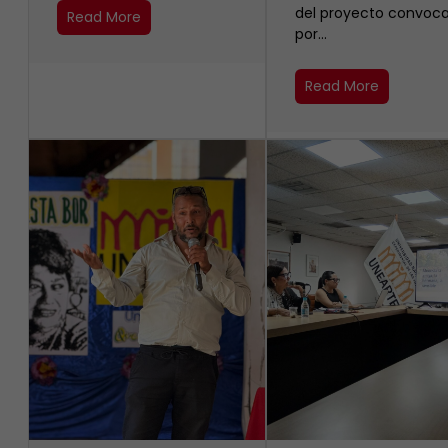
del proyecto convoc
Read More
por…
Read More