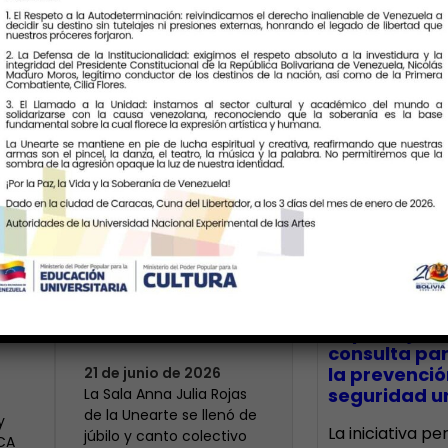
Últimas Notic
Más de 400 voces
rinden tributo a la
bre
maestra Modesta
CECA Santia
impulsó jor
Bor
consulta par
la prevenció
21 de junio de 2026
seguridad un
​La Sala Anna Julia Rojas
de la Unearte se llenó de
y
La iniciativa p
júbilo y canto colectivo
ECA