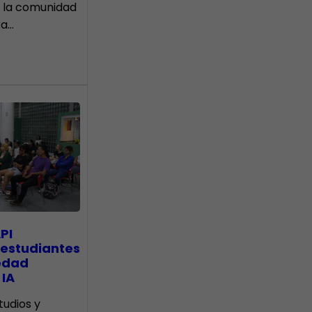
 la comunidad
ra…
PI
 estudiantes
edad
 IA
tudios y