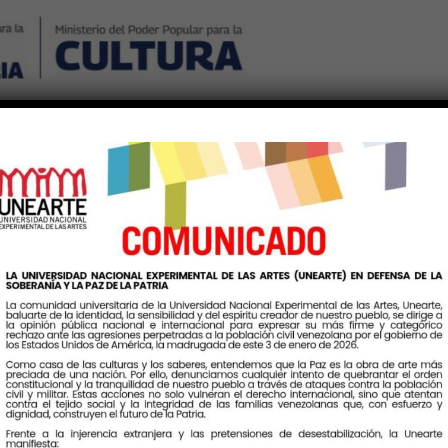
Nosotros
Noticias
Publicaciones
Contáctenos
Ingr
Etiqueta:
JornadaMusical