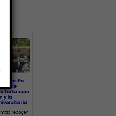
ias
go Mariño
nada de
a fortalecer
n y la
iversitaria
ermitió recoger