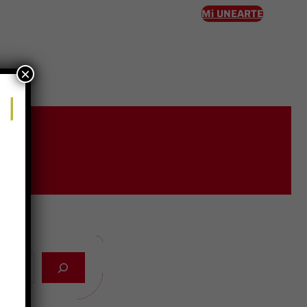
Mi UNEARTE
×
eso