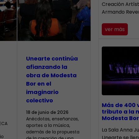
Creación Artís
Armando Reve
ver más
Unearte continúa
afianzando la
obra de Modesta
Bor en el
imaginario
colectivo
Más de 400 
tributo a la
18 de junio de 2026
Modesta Bor
Anécdotas, enseñanzas,
CECA
aportes a la música,
​La Sala Anna Ju
además de la propuesta
io
Unearte se lle
de la creación de una