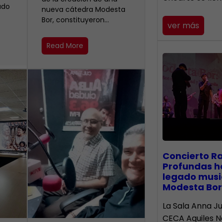
ado
nueva cátedra Modesta
Bor, constituyeron…
ver más
Read More
​Concierto R
Profundas h
legado musi
Modesta Bor
La Sala Anna Ju
CECA Aquiles 