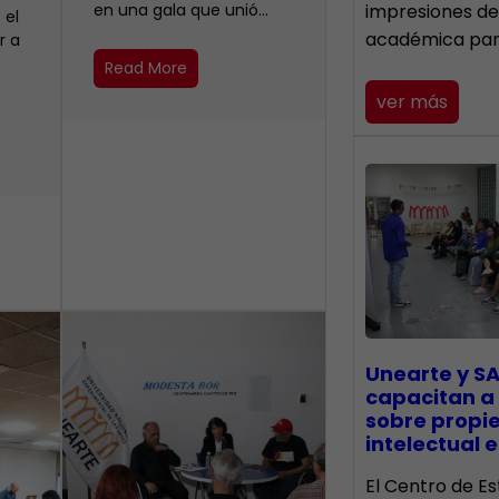
en una gala que unió…
impresiones de
 el
académica pa
r a
Read More
ver más
Unearte y SA
capacitan a
sobre propi
intelectual e
El Centro de Es