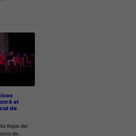
aíces
onró el
cal de
lia Rojas del
Nazoa de…