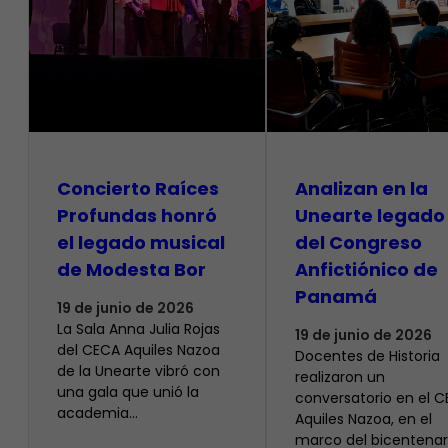
​Concierto Raíces
Analizan en la
Profundas honró
Unearte legado
el legado musical
del Congreso
de Modesta Bor
Anfictiónico de
Panamá
19 de junio de 2026
La Sala Anna Julia Rojas
19 de junio de 2026
del CECA Aquiles Nazoa
Docentes de Historia
de la Unearte vibró con
realizaron un
una gala que unió la
conversatorio en el 
academia…
Aquiles Nazoa, en el
marco del bicentenar