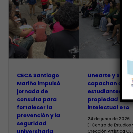
CECA Santiago
Unearte y SAPI
Mariño impulsó
capacitan a
jornada de
estudiantes so
consulta para
propiedad
fortalecer la
intelectual e IA
prevención y la
24 de junio de 2026
seguridad
El Centro de Estudios 
universitaria
Creación Artística C