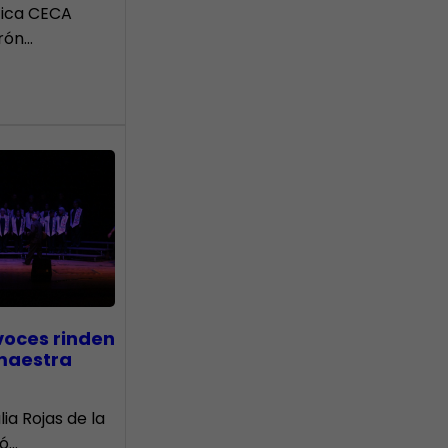
tica CECA
rón…
voces rinden
 maestra
lia Rojas de la
nó…