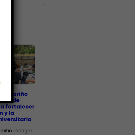
ias
go Mariño
nada de
a fortalecer
n y la
iversitaria
ermitió recoger