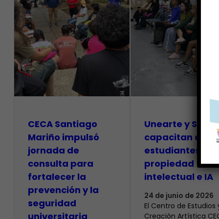
CECA Santiago
Unearte y SAPI
Mariño impulsó
capacitan a
jornada de
estudiantes so
consulta para
propiedad
fortalecer la
intelectual e IA
prevención y la
24 de junio de 2026
seguridad
El Centro de Estudios 
universitaria
Creación Artística C