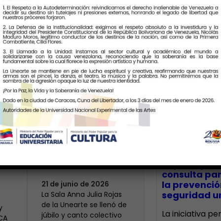
Últimas Notic
Más de 400 voces
rinden tributo a la
bre
maestra Modesta
CECA Santia
impulsó jor
Bor
consulta par
la prevenció
21 de junio de 2026
seguridad un
​La Sala Anna Julia Rojas
de la Unearte se llenó de
y
La iniciativa p
júbilo y canto colectivo
ECA