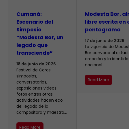
Cumaná:
Modesta Bor, a
Escenario del
libre escrita en 
Simposio
pentagrama
“Modesta Bor, un
17 de junio de 2026
legado que
La vigencia de Modes
transciende”
Bor convoca al estudio
creación y la identida
18 de junio de 2026
nacional
Festival de Coros,
simposios,
Read More
conversatorios,
exposiciones videos
fotos entres otras
actividades hacen eco
del legado de la
compositora y maestra…
Read More