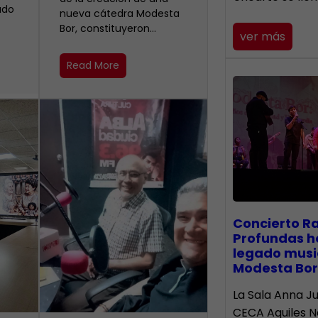
ado
nueva cátedra Modesta
Bor, constituyeron…
ver más
Read More
​Concierto R
Profundas h
legado musi
Modesta Bor
La Sala Anna Ju
CECA Aquiles 