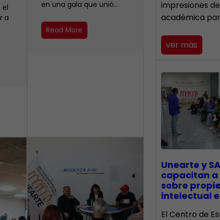
en una gala que unió…
impresiones de
 el
académica pa
r a
Read More
ver más
Unearte y SA
capacitan a
sobre propi
intelectual e
El Centro de Es