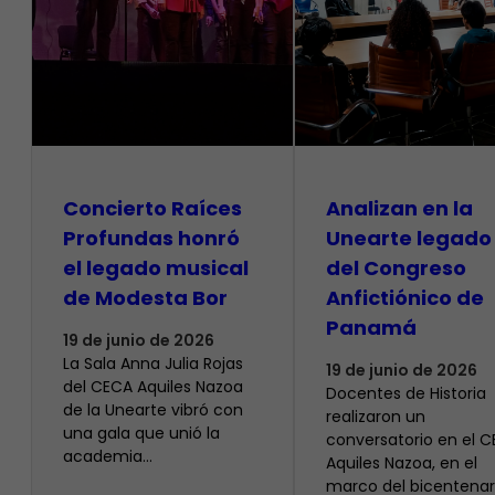
​Concierto Raíces
Analizan en la
Profundas honró
Unearte legado
el legado musical
del Congreso
de Modesta Bor
Anfictiónico de
Panamá
19 de junio de 2026
La Sala Anna Julia Rojas
19 de junio de 2026
del CECA Aquiles Nazoa
Docentes de Historia
de la Unearte vibró con
realizaron un
una gala que unió la
conversatorio en el 
academia…
Aquiles Nazoa, en el
marco del bicentenar