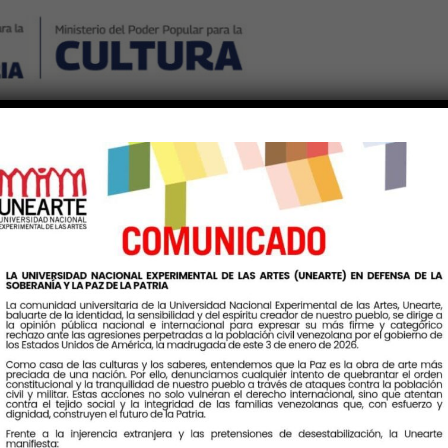
Nosotros
Noticias
Publicaciones
Contáctenos
Ingr
Etiqueta:
Interculturas