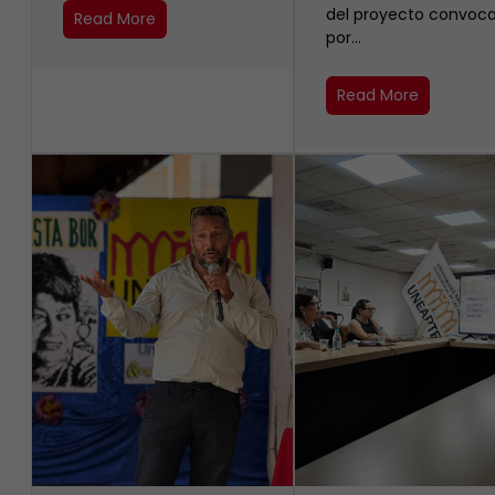
del proyecto convoc
Read More
por…
Read More