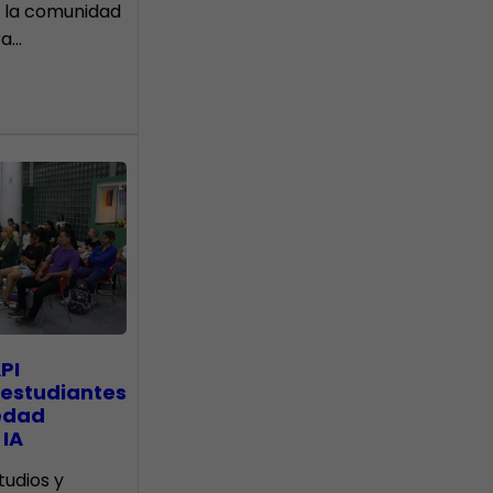
 la comunidad
ra…
PI
 estudiantes
edad
 IA
tudios y