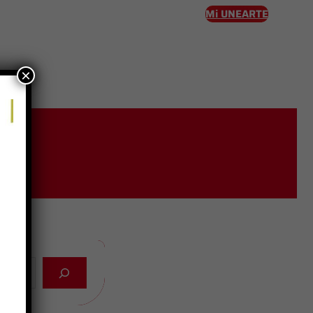
Mi UNEARTE
×
eso