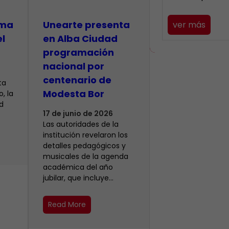
lma
​Unearte presenta
ver más
el
en Alba Ciudad
programación
nacional por
centenario de
ta
Modesta Bor
, la
d
17 de junio de 2026
Las autoridades de la
institución revelaron los
detalles pedagógicos y
musicales de la agenda
académica del año
jubilar, que incluye…
Read More