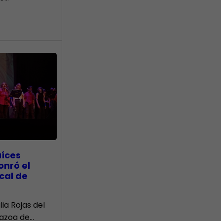
aíces
onró el
cal de
lia Rojas del
Nazoa de…