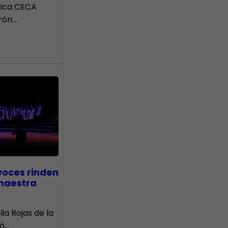
tica CECA
rón…
voces rinden
 maestra
lia Rojas de la
nó…