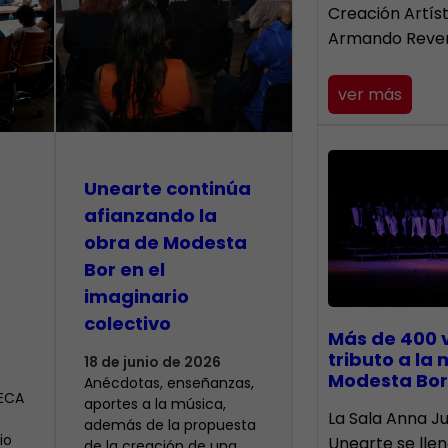
Creación Artís
Armando Reve
ver más
Unearte continúa
afianzando la
obra de Modesta
Bor en el
imaginario
colectivo
Más de 400 
tributo a la
18 de junio de 2026
Modesta Bor
Anécdotas, enseñanzas,
CECA
aportes a la música,
​La Sala Anna Ju
además de la propuesta
io
Unearte se lle
de la creación de una