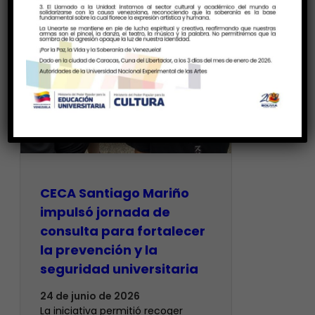
CECA Santiago Mariño
impulsó jornada de
consulta para fortalecer
la prevención y la
seguridad universitaria
24 de junio de 2026
La iniciativa permitió recoger