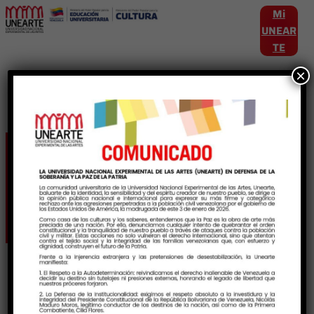
Mi
UNEAR
TE
×
Etiqueta:
IntercambioInterartistico