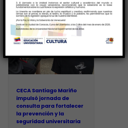
CECA Santiago Mariño
impulsó jornada de
consulta para fortalecer
la prevención y la
seguridad universitaria