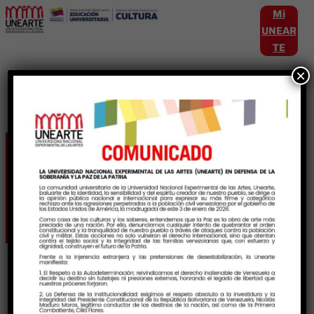
Mi
UNEAR
TE
×
Etiqueta:
InteligenciaEmocional