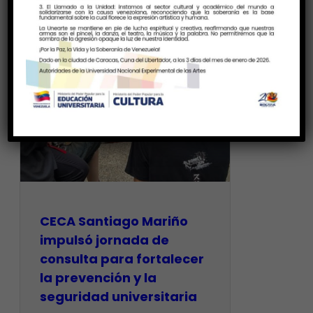
CECA Santiago Mariño
impulsó jornada de
consulta para fortalecer
la prevención y la
seguridad universitaria