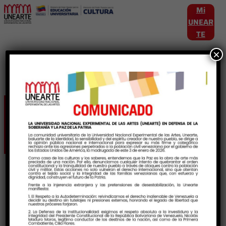
Mi
UNEAR
TE
×
Etiqueta:
Integracion