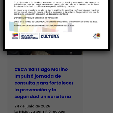
CECA Santiago Mariño
impulsó jornada de
consulta para fortalecer
la prevención y la
seguridad universitaria
24 de junio de 2026
La iniciativa permitió recoger