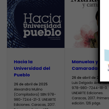
Hacia la
Manuelas y
Universidad del
Camaradas
Pueblo
26 de abril de 2025
Luis Delgado Arria ISB
26 de abril de 2025
978-980-7244-18-3.
Alexandra Mulino
UNEARTE Ediciones.
(Compiladora) SBN 978-
Caracas, 2017. Primer
980-7244-21-3. UNEARTE
edición. 126 págs.
Ediciones. Caracas, 2017.