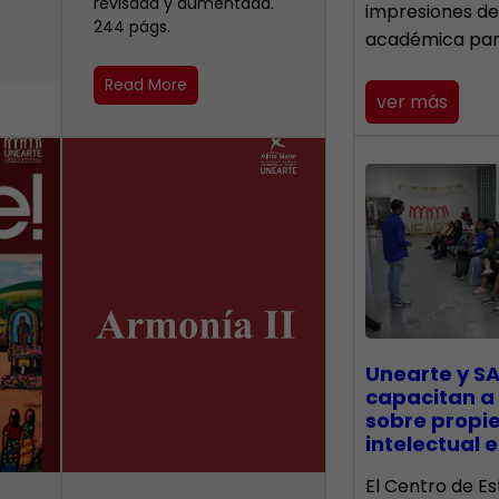
revisada y aumentada.
impresiones de
244 págs.
académica pa
Read More
ver más
Unearte y SA
capacitan a
sobre propi
intelectual e
El Centro de Es