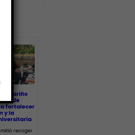
ias
go Mariño
nada de
a fortalecer
n y la
iversitaria
ermitió recoger