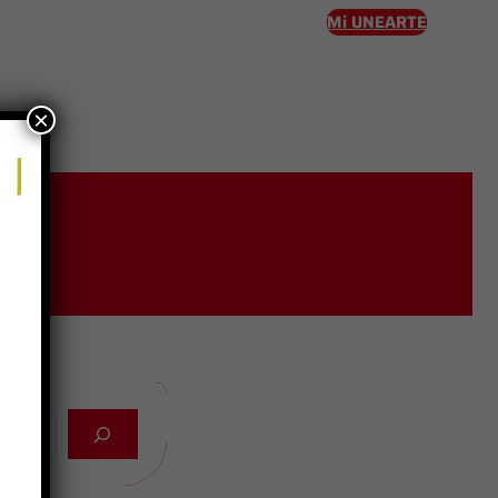
Mi UNEARTE
×
eso