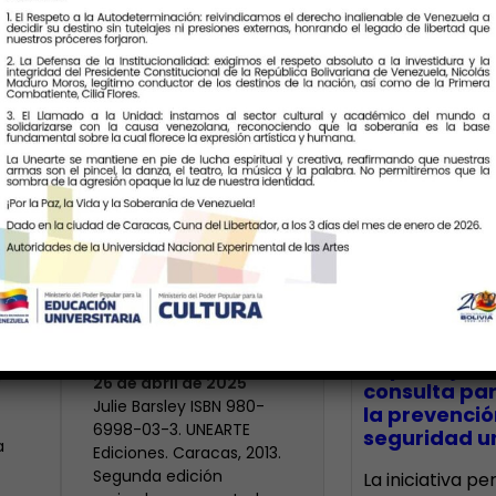
Últimas Notic
El Cuerpo Como
Territorio de la
Rebeldía
CECA Santia
impulsó jor
N
26 de abril de 2025
consulta par
Julie Barsley ISBN 980-
la prevenció
6998-03-3. UNEARTE
seguridad un
a
Ediciones. Caracas, 2013.
Segunda edición
La iniciativa p