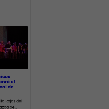
aíces
onró el
cal de
lia Rojas del
Nazoa de…