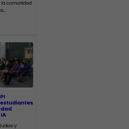
 la comunidad
ra…
PI
 estudiantes
edad
 IA
tudios y