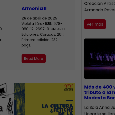
Creación Artís
Armonía II
Armando Reve
26 de abril de 2025
Violeta Lárez ISBN 978-
ver más
9-
980-12-2697-0. UNEARTE
Ediciones. Caracas, 2011.
a
Primera edición. 232
págs.
Read More
Más de 400 
tributo a la
Modesta Bor
​La Sala Anna Ju
Unearte se lle