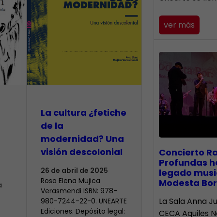
ver más
La cultura ¿fetiche
de la
modernidad? Una
visión descolonial
​Concierto R
Profundas h
26 de abril de 2025
legado musi
Rosa Elena Mujica
Modesta Bor
a
Verasmendi ISBN: 978-
La Sala Anna Ju
980-7244-22-0. UNEARTE
Ediciones. Depósito legal:
CECA Aquiles 