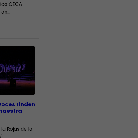
tica CECA
rón…
voces rinden
 maestra
lia Rojas de la
nó…