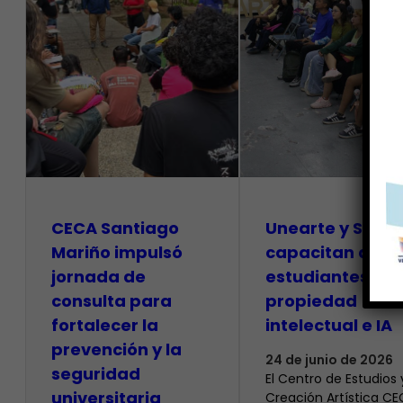
CECA Santiago
Unearte y SAPI
Mariño impulsó
capacitan a
jornada de
estudiantes so
consulta para
propiedad
fortalecer la
intelectual e IA
prevención y la
24 de junio de 2026
seguridad
El Centro de Estudios 
universitaria
Creación Artística C