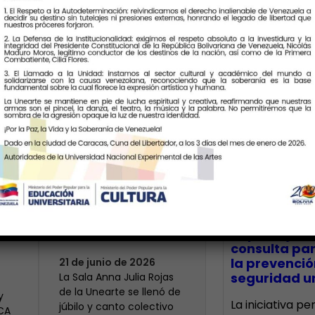
Últimas Notic
Más de 400 voces
rinden tributo a la
bre
maestra Modesta
CECA Santia
impulsó jor
Bor
consulta par
la prevenció
21 de junio de 2026
seguridad un
​La Sala Anna Julia Rojas
de la Unearte se llenó de
y
La iniciativa p
júbilo y canto colectivo
ECA