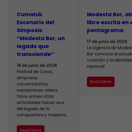
Cumaná:
Modesta Bor, a
Escenario del
libre escrita en 
Simposio
pentagrama
“Modesta Bor, un
17 de junio de 2026
legado que
La vigencia de Modes
transciende”
Bor convoca al estudio
creación y la identida
18 de junio de 2026
nacional
Festival de Coros,
simposios,
Read More
conversatorios,
exposiciones videos
fotos entres otras
actividades hacen eco
del legado de la
compositora y maestra…
Read More