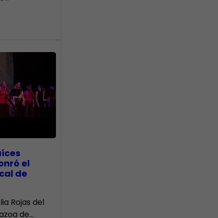
aíces
onró el
cal de
lia Rojas del
Nazoa de…