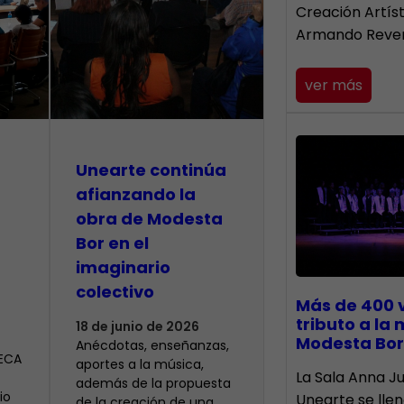
Creación Artís
Armando Reve
ver más
Unearte continúa
afianzando la
obra de Modesta
Bor en el
imaginario
colectivo
Más de 400 
tributo a la
18 de junio de 2026
Modesta Bor
Anécdotas, enseñanzas,
CECA
aportes a la música,
​La Sala Anna Ju
además de la propuesta
io
Unearte se lle
de la creación de una