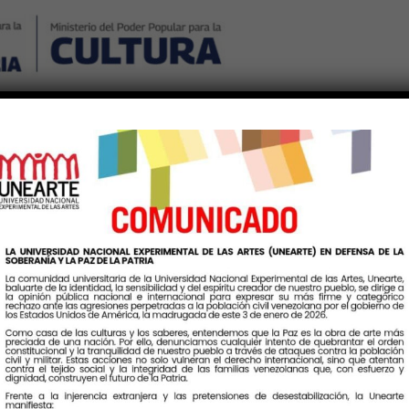
Nosotros
Noticias
Publicaciones
Contáctenos
Ingr
queta:
IngresoUniversitario2