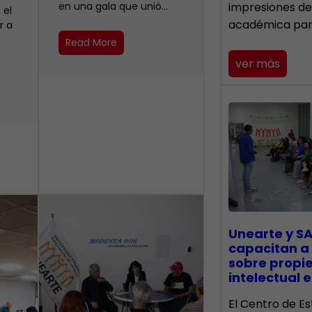
en una gala que unió…
impresiones de
 el
académica pa
r a
Read More
ver más
Unearte y SA
capacitan a
sobre propi
intelectual e
El Centro de Es