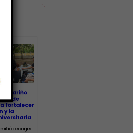
ias
go Mariño
nada de
a fortalecer
n y la
iversitaria
ermitió recoger