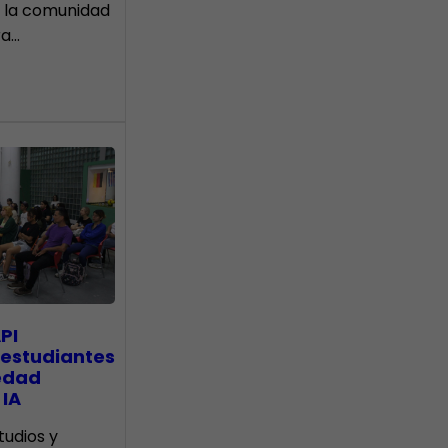
 la comunidad
ra…
PI
 estudiantes
edad
 IA
tudios y