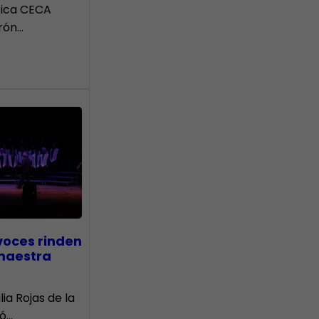
tica CECA
rón…
voces rinden
 maestra
lia Rojas de la
nó…