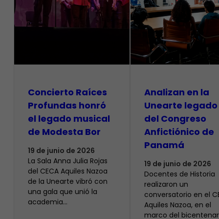
​Concierto Raíces
Analizan en la
Profundas honró
Unearte legado
el legado musical
del Congreso
de Modesta Bor
Anfictiónico de
Panamá
19 de junio de 2026
La Sala Anna Julia Rojas
19 de junio de 2026
del CECA Aquiles Nazoa
Docentes de Historia
de la Unearte vibró con
realizaron un
una gala que unió la
conversatorio en el 
academia…
Aquiles Nazoa, en el
marco del bicentenar