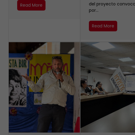
del proyecto convoc
Read More
por…
Read More