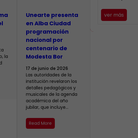
lma
​Unearte presenta
ver más
el
en Alba Ciudad
programación
nacional por
centenario de
ta
Modesta Bor
, la
d
17 de junio de 2026
Las autoridades de la
institución revelaron los
detalles pedagógicos y
musicales de la agenda
académica del año
jubilar, que incluye…
Read More