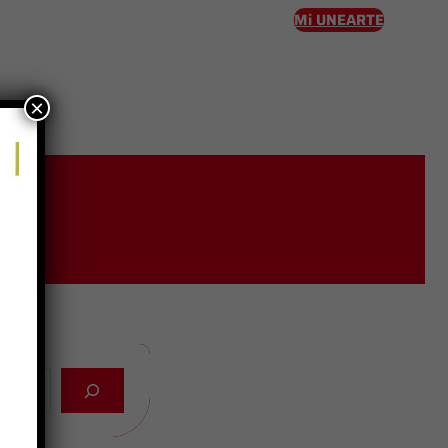
Mi UNEARTE
×
eso
025