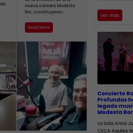
ado
nueva cátedra Modesta
Bor, constituyeron…
ver más
Read More
​Concierto R
Profundas h
legado musi
Modesta Bor
La Sala Anna Ju
CECA Aquiles 