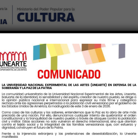
Nosotros
Noticias
Publicaciones
Contáctenos
Ingr
tiqueta:
Inclusionuniversitari