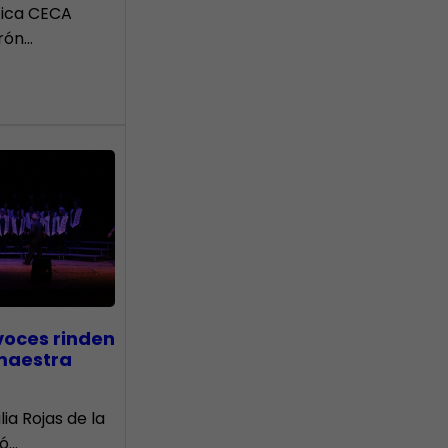
tica CECA
rón…
voces rinden
 maestra
lia Rojas de la
nó…