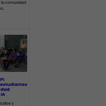
 la comunidad
ra…
PI
 estudiantes
edad
 IA
tudios y