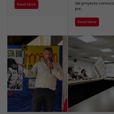
del proyecto convoc
Read More
por…
Read More