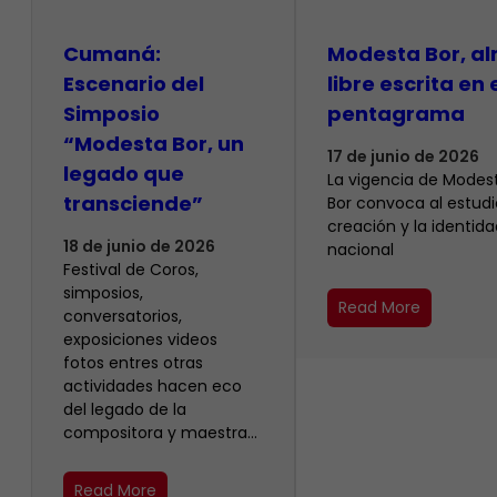
Cumaná:
Modesta Bor, a
Escenario del
libre escrita en 
Simposio
pentagrama
“Modesta Bor, un
17 de junio de 2026
legado que
La vigencia de Modes
transciende”
Bor convoca al estudio
creación y la identida
18 de junio de 2026
nacional
Festival de Coros,
simposios,
Read More
conversatorios,
exposiciones videos
fotos entres otras
actividades hacen eco
del legado de la
compositora y maestra…
Read More