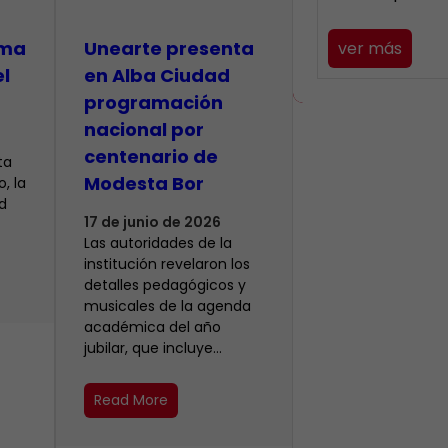
lma
​Unearte presenta
ver más
el
en Alba Ciudad
programación
nacional por
centenario de
ta
Modesta Bor
, la
d
17 de junio de 2026
Las autoridades de la
institución revelaron los
detalles pedagógicos y
musicales de la agenda
académica del año
jubilar, que incluye…
Read More