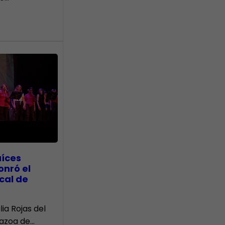
aíces
onró el
cal de
lia Rojas del
Nazoa de…