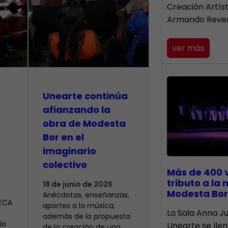
Creación Artís
Armando Reve
ver más
Unearte continúa
afianzando la
obra de Modesta
Bor en el
imaginario
colectivo
Más de 400 
tributo a la
18 de junio de 2026
Modesta Bor
Anécdotas, enseñanzas,
CECA
aportes a la música,
​La Sala Anna Ju
además de la propuesta
io
Unearte se lle
de la creación de una