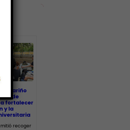
ias
go Mariño
nada de
a fortalecer
n y la
iversitaria
ermitió recoger