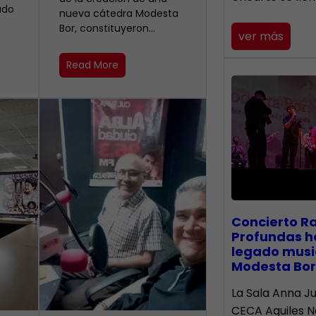
ado
nueva cátedra Modesta
Bor, constituyeron…
ver más
Read More
​Concierto R
Profundas h
legado musi
Modesta Bor
La Sala Anna Ju
CECA Aquiles 