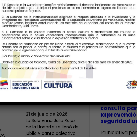
Últimas Notic
Más de 400 voces
rinden tributo a la
bre
maestra Modesta
CECA Santia
impulsó jor
Bor
consulta par
la prevenció
21 de junio de 2026
seguridad un
​La Sala Anna Julia Rojas
de la Unearte se llenó de
y
La iniciativa p
júbilo y canto colectivo
ECA