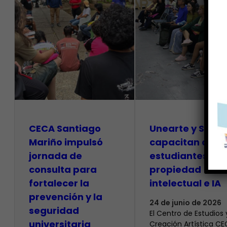
CECA Santiago
Unearte y SAPI
Mariño impulsó
capacitan a
jornada de
estudiantes so
consulta para
propiedad
fortalecer la
intelectual e IA
prevención y la
24 de junio de 2026
seguridad
El Centro de Estudios 
universitaria
Creación Artística C