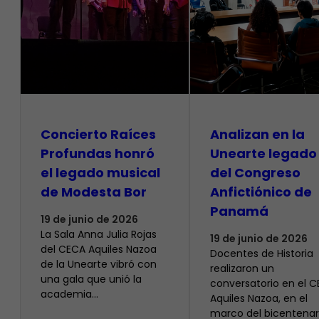
​Concierto Raíces
Analizan en la
Profundas honró
Unearte legado
el legado musical
del Congreso
de Modesta Bor
Anfictiónico de
Panamá
19 de junio de 2026
La Sala Anna Julia Rojas
19 de junio de 2026
del CECA Aquiles Nazoa
Docentes de Historia
de la Unearte vibró con
realizaron un
una gala que unió la
conversatorio en el 
academia…
Aquiles Nazoa, en el
marco del bicentenar