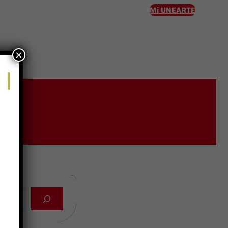
Mi UNEARTE
×
eso
a