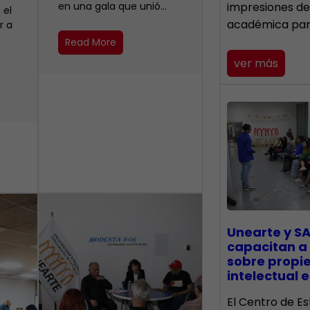
en una gala que unió…
impresiones de
 el
académica pa
r a
Read More
ver más
Unearte y SA
capacitan a
sobre propi
intelectual e
El Centro de Es