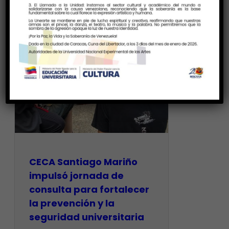
CECA Santiago Mariño
impulsó jornada de
consulta para fortalecer
la prevención y la
seguridad universitaria