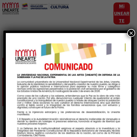
Mi
UNEAR
TE
×
Etiqueta:
humanismoSocial