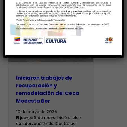
Iniciaron trabajos de
recuperación y
remodelación del Ceca
Modesta Bor
10 de mayo de 2025
El jueves 8 de mayo inició el plan
de intervención del Centro de