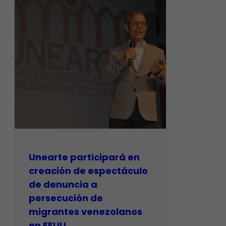
Unearte participará en
creación de espectáculo
de denuncia a
persecución de
migrantes venezolanos
en EEUU