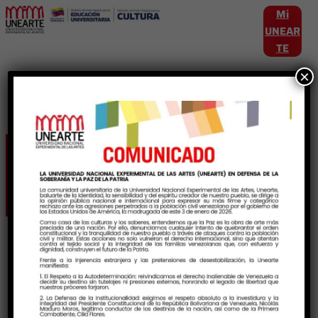
Mi
UNEAR
TE
×
Etiqueta:
FVEU