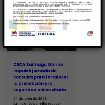
CECA Santiago Mariño
impulsó jornada de
consulta para fortalecer
la prevención y la
seguridad universitaria
24 de junio de 2026
La iniciativa permitió recoger