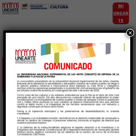
Mi
UNEAR
TE
×
Etiqueta:
FuerzaHumanista