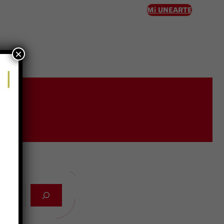
Mi UNEARTE
×
eso