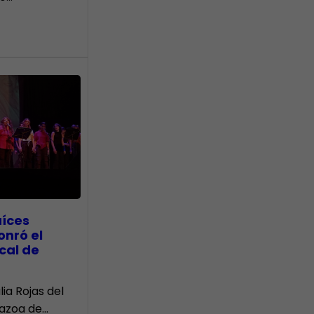
aíces
onró el
cal de
lia Rojas del
Nazoa de…