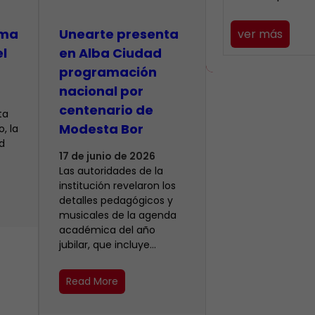
lma
​Unearte presenta
ver más
el
en Alba Ciudad
programación
nacional por
centenario de
ta
Modesta Bor
, la
d
17 de junio de 2026
Las autoridades de la
institución revelaron los
detalles pedagógicos y
musicales de la agenda
académica del año
jubilar, que incluye…
Read More