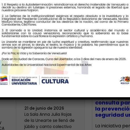
Últimas Notic
Más de 400 voces
rinden tributo a la
bre
maestra Modesta
CECA Santia
impulsó jor
Bor
consulta par
la prevenció
21 de junio de 2026
seguridad un
​La Sala Anna Julia Rojas
de la Unearte se llenó de
y
La iniciativa p
júbilo y canto colectivo
ECA