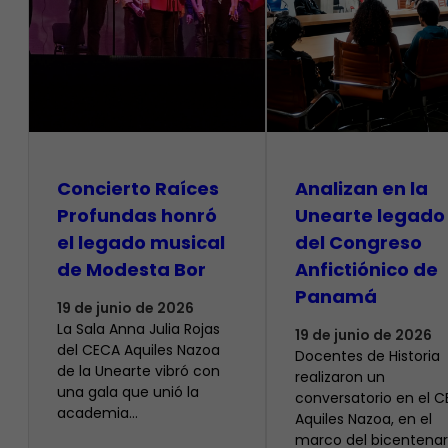
​Concierto Raíces
Analizan en la
Profundas honró
Unearte legado
el legado musical
del Congreso
de Modesta Bor
Anfictiónico de
Panamá
19 de junio de 2026
La Sala Anna Julia Rojas
19 de junio de 2026
del CECA Aquiles Nazoa
Docentes de Historia
de la Unearte vibró con
realizaron un
una gala que unió la
conversatorio en el 
academia…
Aquiles Nazoa, en el
marco del bicentenar