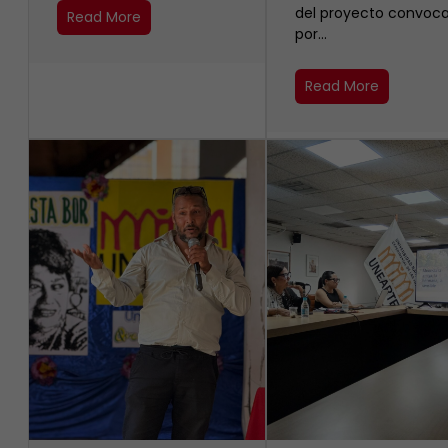
del proyecto convoc
Read More
por…
Read More