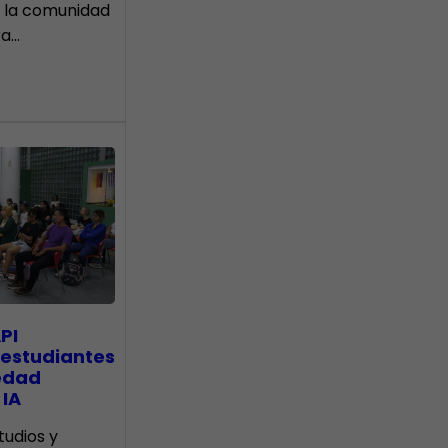
 la comunidad
ra…
PI
 estudiantes
edad
 IA
tudios y