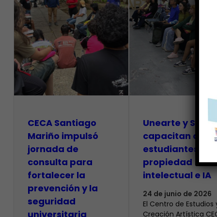
CECA Santiago
Unearte y SAPI
Mariño impulsó
capacitan a
jornada de
estudiantes so
consulta para
propiedad
fortalecer la
intelectual e IA
prevención y la
24 de junio de 2026
seguridad
El Centro de Estudios 
universitaria
Creación Artística C