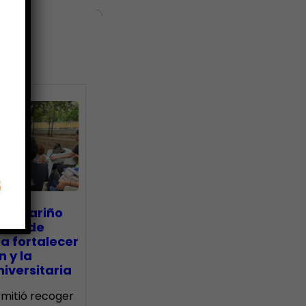
ias
go Mariño
nada de
a fortalecer
n y la
iversitaria
ermitió recoger