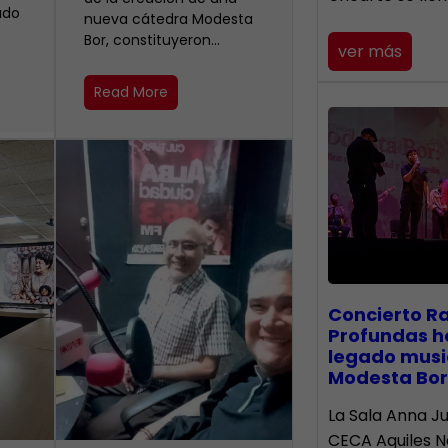
ado
nueva cátedra Modesta
Bor, constituyeron…
ver más
Read More
​Concierto R
Profundas h
legado musi
Modesta Bor
La Sala Anna Ju
CECA Aquiles 