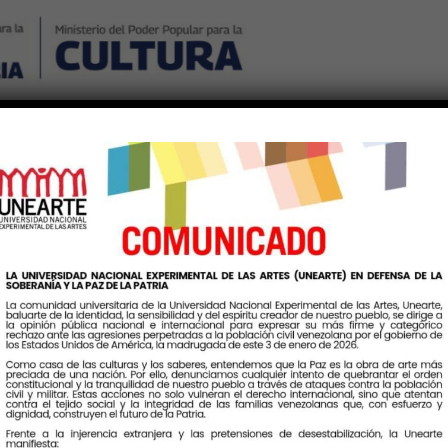
Nosotros
Noticias
Publicaciones
Contáctenos
Ingr
Etiqueta:
FlautaVenezolana