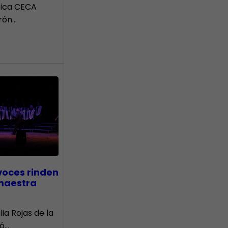
tica CECA
rón…
voces rinden
 maestra
lia Rojas de la
nó…