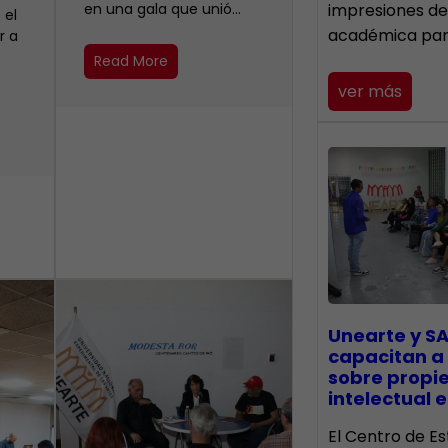
en una gala que unió…
impresiones de
 el
académica pa
r a
Read More
ver más
Unearte y SA
capacitan a
sobre propi
intelectual e
El Centro de Es