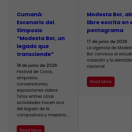
Cumaná:
Modesta Bor, a
Escenario del
libre escrita en 
Simposio
pentagrama
“Modesta Bor, un
17 de junio de 2026
legado que
La vigencia de Modes
transciende”
Bor convoca al estudio
creación y la identida
18 de junio de 2026
nacional
Festival de Coros,
simposios,
Read More
conversatorios,
exposiciones videos
fotos entres otras
actividades hacen eco
del legado de la
compositora y maestra…
Read More