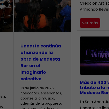
Creación Artís
Armando Reve
ver más
Unearte continúa
afianzando la
obra de Modesta
Bor en el
imaginario
colectivo
Más de 400 
tributo a la
18 de junio de 2026
Modesta Bor
Anécdotas, enseñanzas,
CECA
aportes a la música,
​La Sala Anna Ju
además de la propuesta
io
Unearte se lle
de la creación de una