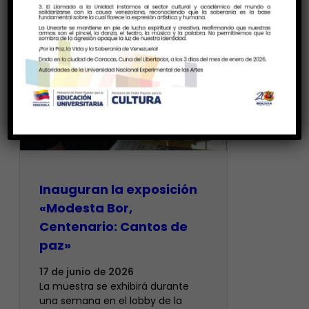
Inauguran la exposición
«Modesta Bor,
Centenario: Cantos de
paz»
17 de junio de 2026
La muestra se exhibirá durante
una semana en el lobby de la