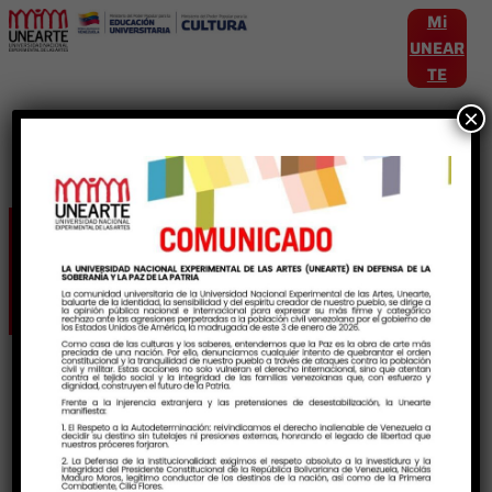
Mi
UNEAR
TE
×
Etiqueta:
filven2026