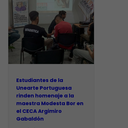
Estudiantes de la
Unearte Portuguesa
rinden homenaje a la
maestra Modesta Bor en
el CECA Argimiro
Gabaldón