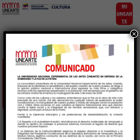
Mi
UNEAR
TE
×
Etiqueta:
FestivalDeCineMemoriaYPatr