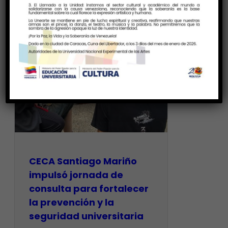
CECA Santiago Mariño
impulsó jornada de
consulta para fortalecer
la prevención y la
seguridad universitaria