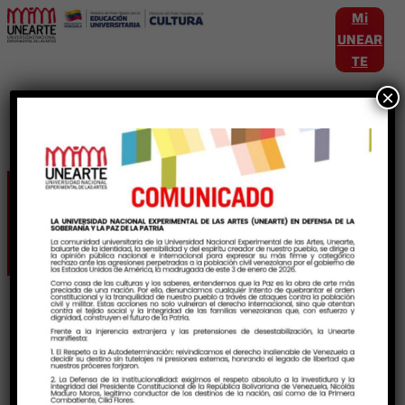
Mi
UNEAR
TE
×
Etiqueta:
ExposiciónDeArte