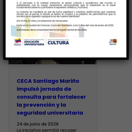
CECA Santiago Mariño
impulsó jornada de
consulta para fortalecer
la prevención y la
seguridad universitaria
24 de junio de 2026
La iniciativa permitió recoger