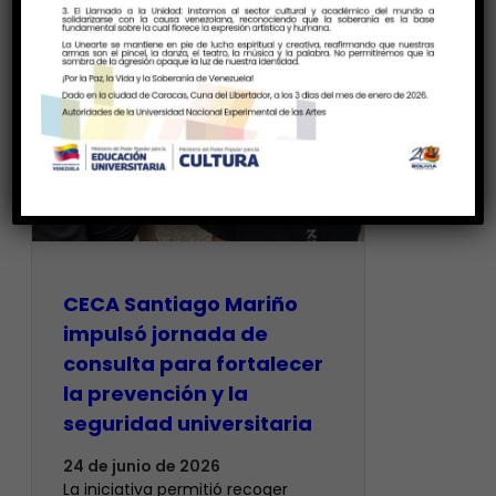
CECA Santiago Mariño
impulsó jornada de
consulta para fortalecer
la prevención y la
seguridad universitaria
24 de junio de 2026
La iniciativa permitió recoger