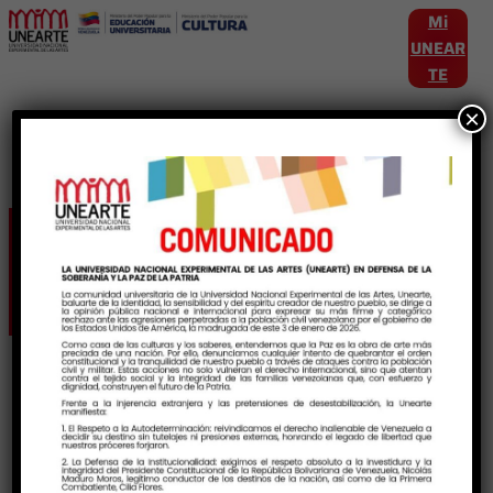
Mi
UNEAR
TE
×
Etiqueta:
Exposicio