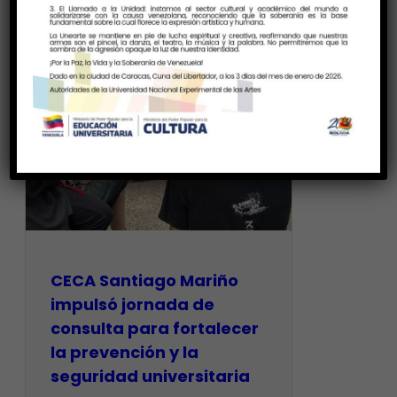
CECA Santiago Mariño
impulsó jornada de
consulta para fortalecer
la prevención y la
seguridad universitaria