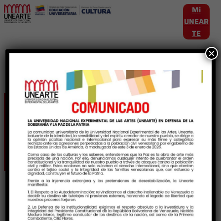
Mi
UNEAR
TE
×
Etiqueta:
ExperienciasAcademicas