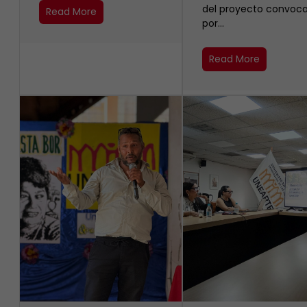
del proyecto convoc
Read More
por…
Read More