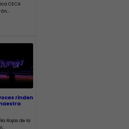
tica CECA
rón…
voces rinden
 maestra
lia Rojas de la
nó…