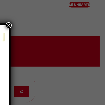
Mi UNEARTE
×
eso
ios