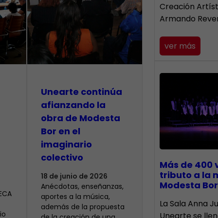
Creación Artís
Armando Reve
ver más
Unearte continúa
afianzando la
obra de Modesta
Bor en el
imaginario
colectivo
Más de 400 
tributo a la
18 de junio de 2026
Modesta Bor
Anécdotas, enseñanzas,
CECA
aportes a la música,
​La Sala Anna Ju
además de la propuesta
io
Unearte se lle
de la creación de una