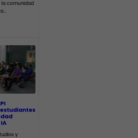
 la comunidad
ra…
PI
 estudiantes
edad
 IA
tudios y