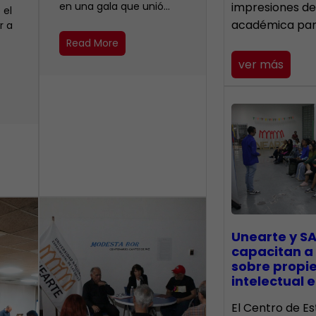
en una gala que unió…
impresiones de
 el
académica pa
r a
Read More
ver más
Unearte y SA
capacitan a
sobre propi
intelectual e
El Centro de Es