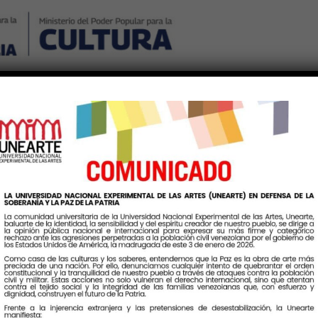
Nosotros
Noticias
Publicaciones
Contáctenos
Ingr
queta:
EstudiantesUniversitar