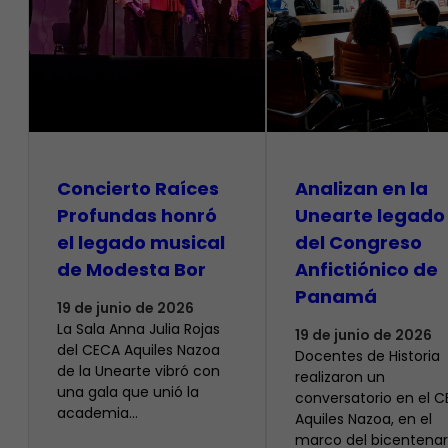
​Concierto Raíces
Analizan en la
Profundas honró
Unearte legado
el legado musical
del Congreso
de Modesta Bor
Anfictiónico de
Panamá
19 de junio de 2026
La Sala Anna Julia Rojas
19 de junio de 2026
del CECA Aquiles Nazoa
Docentes de Historia
de la Unearte vibró con
realizaron un
una gala que unió la
conversatorio en el 
academia…
Aquiles Nazoa, en el
marco del bicentenar