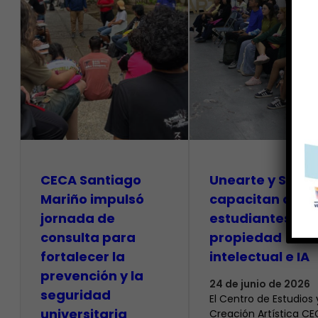
CECA Santiago
Unearte y SAPI
Mariño impulsó
capacitan a
jornada de
estudiantes so
consulta para
propiedad
fortalecer la
intelectual e IA
prevención y la
24 de junio de 2026
seguridad
El Centro de Estudios 
universitaria
Creación Artística C