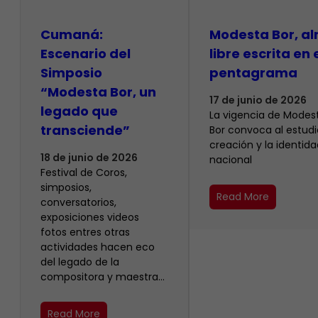
Cumaná:
Modesta Bor, a
Escenario del
libre escrita en 
Simposio
pentagrama
“Modesta Bor, un
17 de junio de 2026
legado que
La vigencia de Modes
transciende”
Bor convoca al estudio
creación y la identida
18 de junio de 2026
nacional
Festival de Coros,
simposios,
Read More
conversatorios,
exposiciones videos
fotos entres otras
actividades hacen eco
del legado de la
compositora y maestra…
Read More