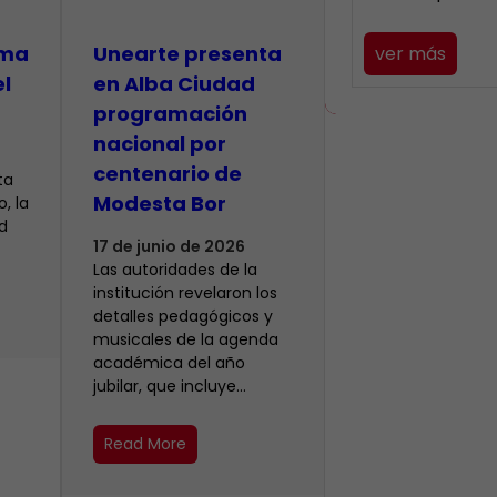
lma
​Unearte presenta
ver más
el
en Alba Ciudad
programación
nacional por
centenario de
ta
Modesta Bor
, la
d
17 de junio de 2026
Las autoridades de la
institución revelaron los
detalles pedagógicos y
musicales de la agenda
académica del año
jubilar, que incluye…
Read More