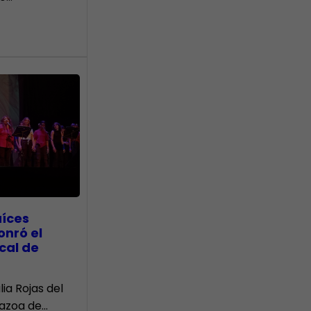
aíces
onró el
cal de
lia Rojas del
Nazoa de…