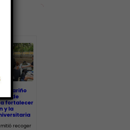
ias
go Mariño
nada de
a fortalecer
n y la
iversitaria
ermitió recoger