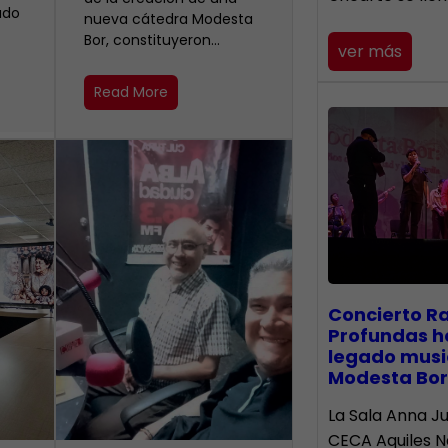
ado
nueva cátedra Modesta
Bor, constituyeron…
ver más
Read More
​Concierto R
Profundas h
legado musi
Modesta Bor
La Sala Anna Ju
CECA Aquiles 