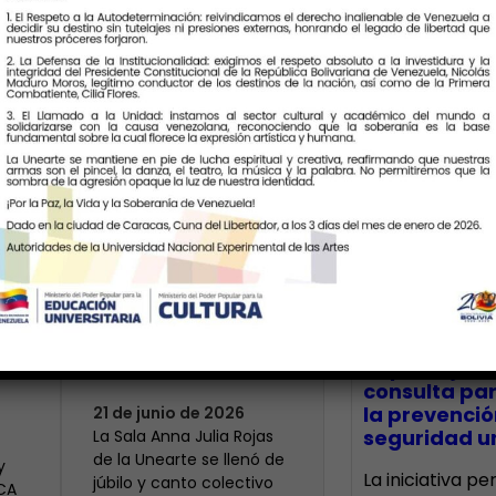
Últimas Notic
Más de 400 voces
rinden tributo a la
bre
maestra Modesta
CECA Santia
impulsó jor
Bor
consulta par
la prevenció
21 de junio de 2026
seguridad un
​La Sala Anna Julia Rojas
de la Unearte se llenó de
y
La iniciativa p
júbilo y canto colectivo
ECA