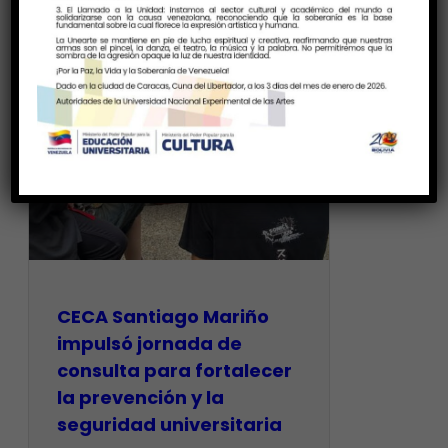
CECA Santiago Mariño
impulsó jornada de
consulta para fortalecer
la prevención y la
seguridad universitaria