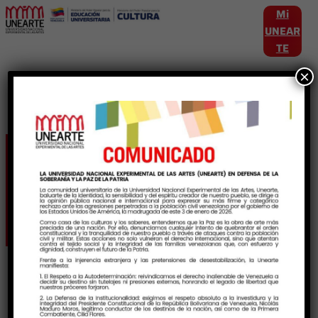
Mi
UNEAR
TE
×
Etiqueta:
EstudiantesEspeciales