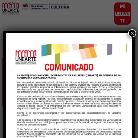
Mi
UNEAR
TE
×
Etiqueta:
EscuelaNacionalDeBalletCub