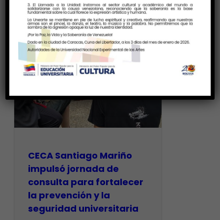
CECA Santiago Mariño
impulsó jornada de
consulta para fortalecer
la prevención y la
seguridad universitaria