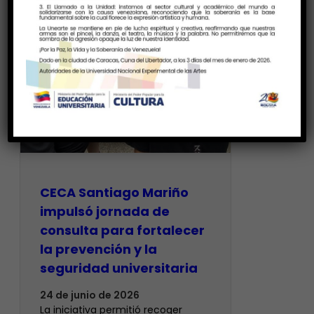
CECA Santiago Mariño
impulsó jornada de
consulta para fortalecer
la prevención y la
seguridad universitaria
24 de junio de 2026
La iniciativa permitió recoger