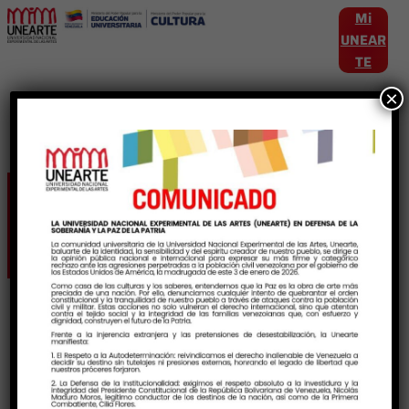
Mi
UNEAR
TE
×
Etiqueta:
Encuntro