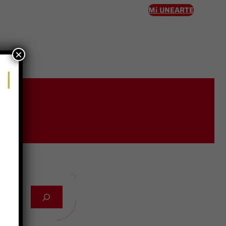
Mi UNEARTE
×
eso
a