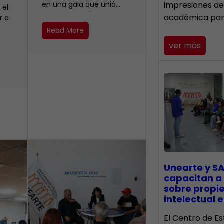
en una gala que unió…
impresiones de
 el
académica pa
r a
Read More
ver más
Unearte y SA
capacitan a
sobre propi
intelectual e
El Centro de Es