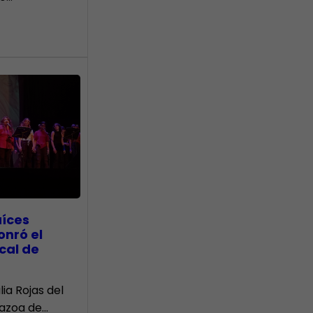
aíces
onró el
cal de
lia Rojas del
Nazoa de…