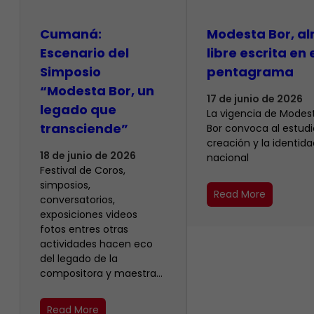
Cumaná:
Modesta Bor, a
Escenario del
libre escrita en 
Simposio
pentagrama
“Modesta Bor, un
17 de junio de 2026
legado que
La vigencia de Modes
transciende”
Bor convoca al estudio
creación y la identida
18 de junio de 2026
nacional
Festival de Coros,
simposios,
Read More
conversatorios,
exposiciones videos
fotos entres otras
actividades hacen eco
del legado de la
compositora y maestra…
Read More