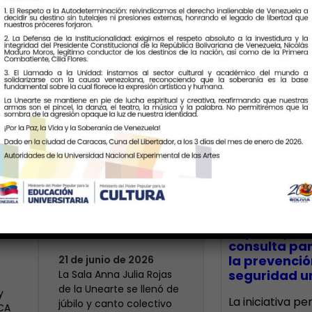
Últimas Notic
Más de 400 voces
rinden tributo a la
bre
maestra Modesta
CECA Santia
impulsó jor
Bor
consulta par
la prevenció
21 de junio de 2026
seguridad un
​La Sala Anna Julia Rojas
de la Unearte se llenó de
y
La iniciativa p
júbilo y canto colectivo
ECA