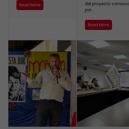
del proyecto convoc
Read More
por…
Read More