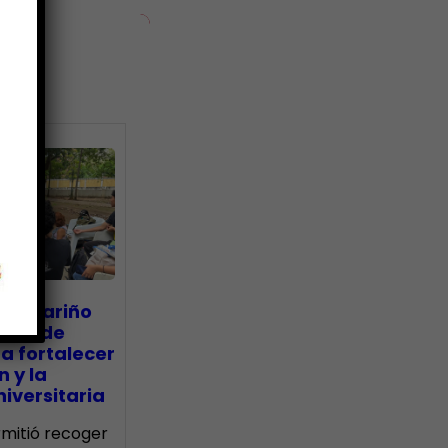
ias
go Mariño
nada de
a fortalecer
n y la
iversitaria
ermitió recoger