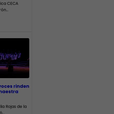
tica CECA
rón…
voces rinden
 maestra
lia Rojas de la
nó…