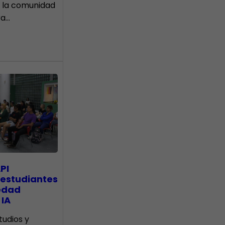
 la comunidad
ra…
PI
 estudiantes
edad
 IA
tudios y