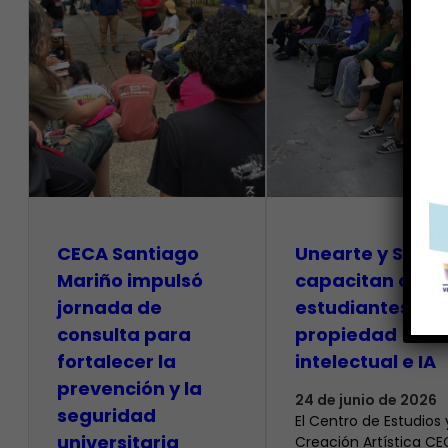
CECA Santiago
Unearte y SAPI
Mariño impulsó
capacitan a
jornada de
estudiantes so
consulta para
propiedad
fortalecer la
intelectual e IA
prevención y la
24 de junio de 2026
seguridad
El Centro de Estudios 
universitaria
Creación Artística C