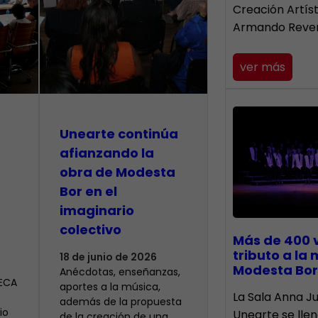
Creación Artís
Armando Reve
ver más
Unearte continúa
afianzando la
obra de Modesta
Bor en el
imaginario
colectivo
Más de 400 
tributo a la
18 de junio de 2026
Modesta Bor
Anécdotas, enseñanzas,
CECA
aportes a la música,
​La Sala Anna Ju
además de la propuesta
io
Unearte se lle
de la creación de una