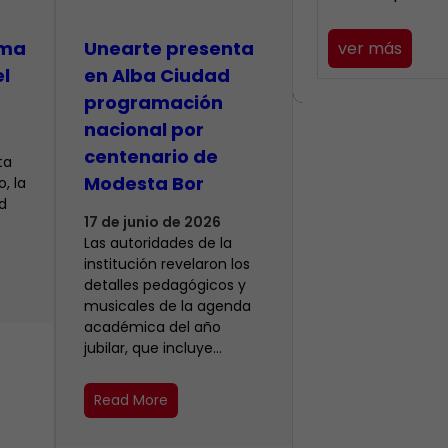
lma
​Unearte presenta
ver más
el
en Alba Ciudad
programación
nacional por
centenario de
ta
Modesta Bor
, la
d
17 de junio de 2026
Las autoridades de la
institución revelaron los
detalles pedagógicos y
musicales de la agenda
académica del año
jubilar, que incluye…
Read More