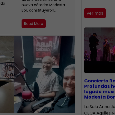
ado
nueva cátedra Modesta
Bor, constituyeron…
ver más
Read More
​Concierto R
Profundas h
legado musi
Modesta Bor
La Sala Anna Ju
CECA Aquiles 