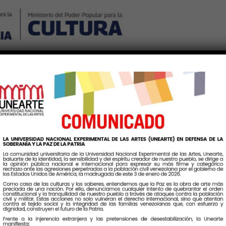
Nosotros
Noticias
Publicaciones
Contáctenos
Ingr
Etiqueta:
EncuentroHumnist