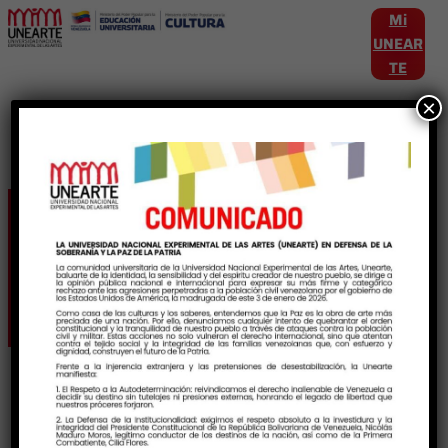
Mi
UNEAR
TE
×
Etiqueta:
EducacionLiberadora