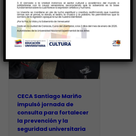
CECA Santiago Mariño
impulsó jornada de
consulta para fortalecer
la prevención y la
seguridad universitaria