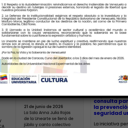
Últimas Notic
Más de 400 voces
rinden tributo a la
bre
maestra Modesta
CECA Santia
impulsó jor
Bor
consulta par
la prevenció
21 de junio de 2026
seguridad un
​La Sala Anna Julia Rojas
de la Unearte se llenó de
y
La iniciativa p
júbilo y canto colectivo
ECA