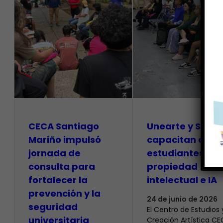
CECA Santiago
Unearte y SAPI
Mariño impulsó
capacitan a
jornada de
estudiantes so
consulta para
propiedad
fortalecer la
intelectual e IA
prevención y la
24 de junio de 2026
seguridad
El Centro de Estudios 
universitaria
Creación Artística C