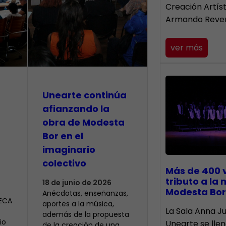
Creación Artís
Armando Reve
ver más
Unearte continúa
afianzando la
obra de Modesta
Bor en el
imaginario
colectivo
Más de 400 
tributo a la
18 de junio de 2026
Modesta Bor
Anécdotas, enseñanzas,
CECA
aportes a la música,
​La Sala Anna Ju
además de la propuesta
io
Unearte se lle
de la creación de una