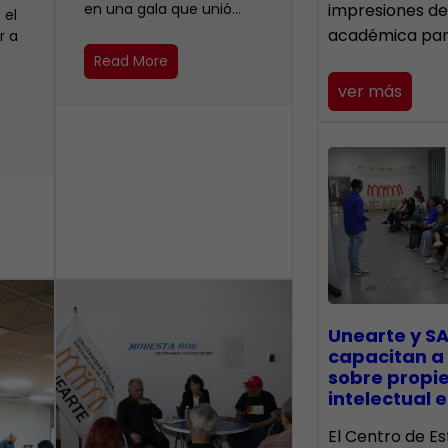
en una gala que unió…
impresiones de
 el
académica pa
r a
Read More
ver más
Unearte y SA
capacitan a
sobre propi
intelectual e
El Centro de Es