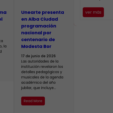
lma
​Unearte presenta
ver más
el
en Alba Ciudad
programación
nacional por
centenario de
ta
Modesta Bor
, la
d
17 de junio de 2026
Las autoridades de la
institución revelaron los
detalles pedagógicos y
musicales de la agenda
académica del año
jubilar, que incluye…
Read More