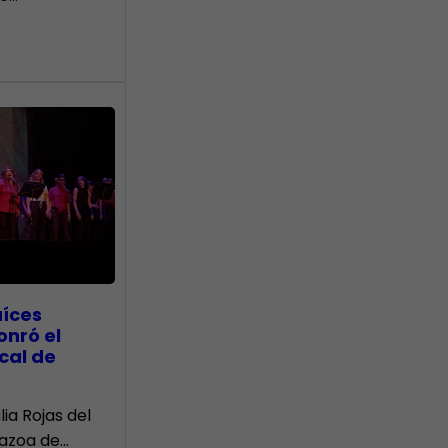
aíces
onró el
cal de
lia Rojas del
Nazoa de…