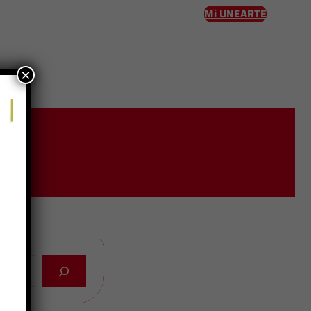
Mi UNEARTE
×
eso
os