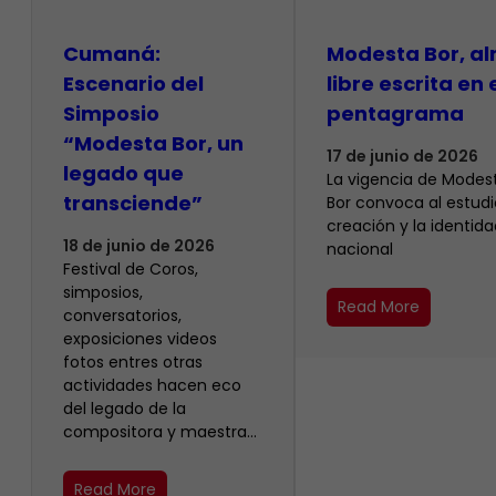
Cumaná:
Modesta Bor, a
Escenario del
libre escrita en 
Simposio
pentagrama
“Modesta Bor, un
17 de junio de 2026
legado que
La vigencia de Modes
transciende”
Bor convoca al estudio
creación y la identida
18 de junio de 2026
nacional
Festival de Coros,
simposios,
Read More
conversatorios,
exposiciones videos
fotos entres otras
actividades hacen eco
del legado de la
compositora y maestra…
Read More