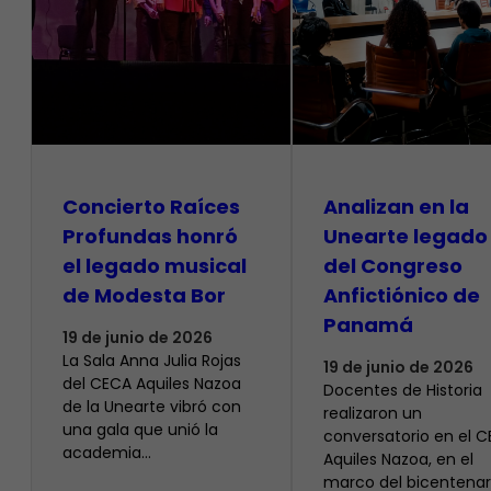
​Concierto Raíces
Analizan en la
Profundas honró
Unearte legado
el legado musical
del Congreso
de Modesta Bor
Anfictiónico de
Panamá
19 de junio de 2026
La Sala Anna Julia Rojas
19 de junio de 2026
del CECA Aquiles Nazoa
Docentes de Historia
de la Unearte vibró con
realizaron un
una gala que unió la
conversatorio en el 
academia…
Aquiles Nazoa, en el
marco del bicentenar