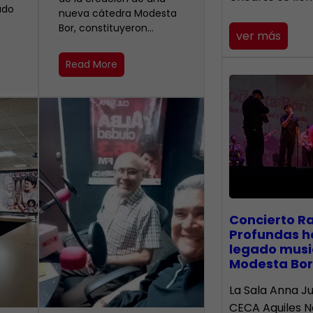
ado
nueva cátedra Modesta
Bor, constituyeron…
ver más
Read More
​Concierto R
Profundas h
legado musi
Modesta Bor
La Sala Anna Ju
CECA Aquiles 