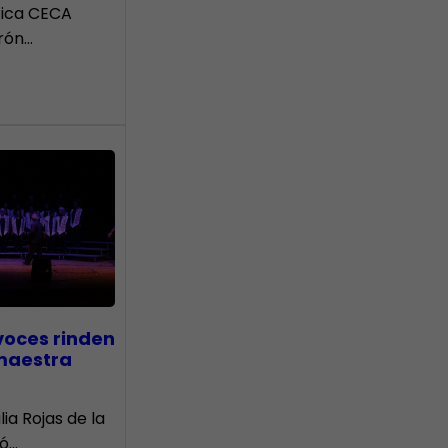
tica CECA
rón…
voces rinden
 maestra
lia Rojas de la
nó…