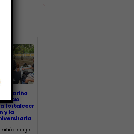
ias
go Mariño
nada de
a fortalecer
n y la
iversitaria
ermitió recoger