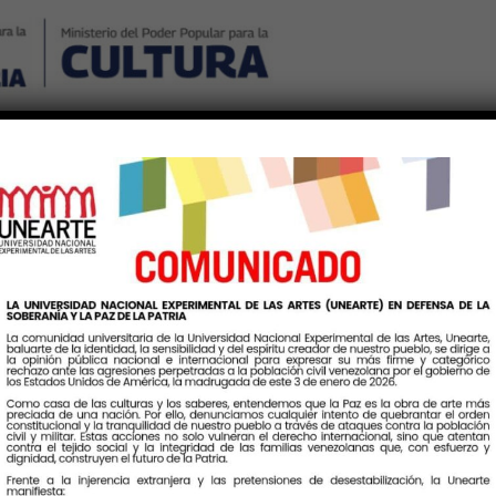
Nosotros
Noticias
Publicaciones
Contáctenos
Ingr
iqueta:
docentesuniversitari