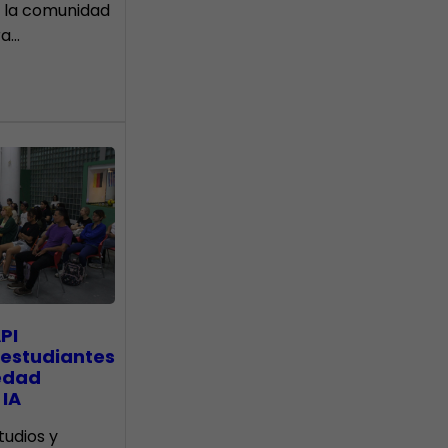
 la comunidad
ra…
PI
 estudiantes
edad
 IA
tudios y