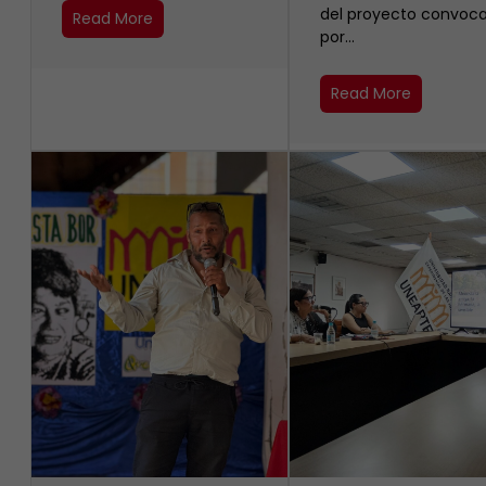
del proyecto convoc
Read More
por…
Read More