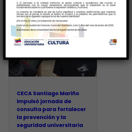
CECA Santiago Mariño
impulsó jornada de
consulta para fortalecer
la prevención y la
seguridad universitaria