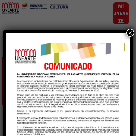
Mi
UNEAR
TE
×
Etiqueta:
DesarrolloAcadémico