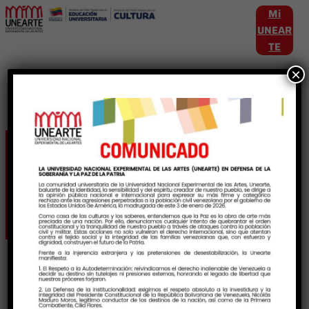
Mi
UNEAR
TE
×
Etiqueta:
DeclaratoriaJoropo