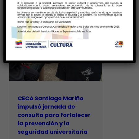
CECA Santiago Mariño
impulsó jornada de
consulta para fortalecer
la prevención y la
seguridad universitaria