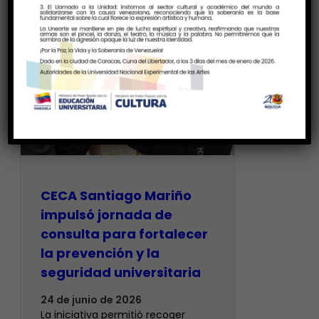
CECA Santiago Mariño
impulsó jornada de
consulta para fortalecer
la prevención y la
seguridad universitaria
24 de junio de 2026
La iniciativa permitió recoger