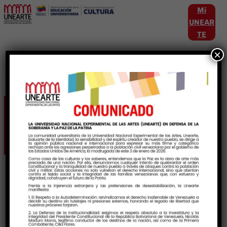
Mi
UNEAR
TE
×
Etiqueta:
CulturayArte