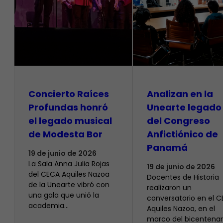
​Concierto Raíces
Analizan en la
Profundas honró
Unearte legado
el legado musical
del Congreso
de Modesta Bor
Anfictiónico de
Panamá
19 de junio de 2026
La Sala Anna Julia Rojas
19 de junio de 2026
del CECA Aquiles Nazoa
Docentes de Historia
de la Unearte vibró con
realizaron un
una gala que unió la
conversatorio en el 
academia…
Aquiles Nazoa, en el
marco del bicentenar