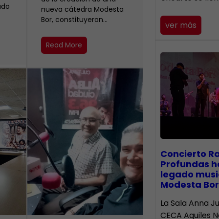
ado
nueva cátedra Modesta
Bor, constituyeron…
ver más
Read More
​Concierto R
Profundas h
legado musi
Modesta Bor
La Sala Anna Ju
CECA Aquiles 