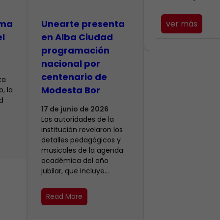
lma
​Unearte presenta
ver más
el
en Alba Ciudad
programación
nacional por
centenario de
ta
Modesta Bor
, la
d
17 de junio de 2026
Las autoridades de la
institución revelaron los
detalles pedagógicos y
musicales de la agenda
académica del año
jubilar, que incluye…
Read More