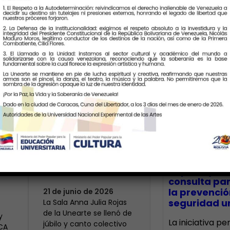
Últimas Notic
Más de 400 voces
rinden tributo a la
bre
maestra Modesta
CECA Santia
impulsó jor
Bor
consulta par
la prevenció
21 de junio de 2026
seguridad un
​La Sala Anna Julia Rojas
de la Unearte se llenó de
y
La iniciativa p
júbilo y canto colectivo
ECA