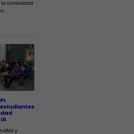
 la comunidad
ra…
PI
 estudiantes
edad
 IA
tudios y