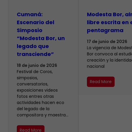
Cumaná:
Modesta Bor, a
Escenario del
libre escrita en 
Simposio
pentagrama
“Modesta Bor, un
17 de junio de 2026
legado que
La vigencia de Modes
transciende”
Bor convoca al estudio
creación y la identida
18 de junio de 2026
nacional
Festival de Coros,
simposios,
Read More
conversatorios,
exposiciones videos
fotos entres otras
actividades hacen eco
del legado de la
compositora y maestra…
Read More