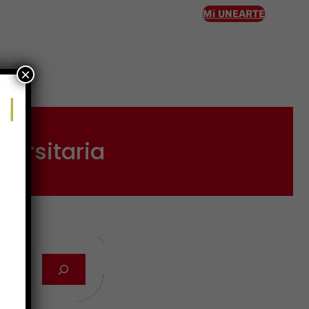
Mi UNEARTE
×
eso
ersitaria