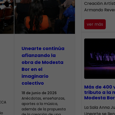
Creación Artís
Armando Reve
ver más
Unearte continúa
afianzando la
obra de Modesta
Bor en el
imaginario
colectivo
Más de 400 
tributo a la
18 de junio de 2026
Modesta Bor
Anécdotas, enseñanzas,
CECA
aportes a la música,
​La Sala Anna Ju
además de la propuesta
io
Unearte se lle
de la creación de una