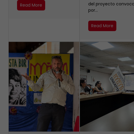
del proyecto convoc
Read More
por…
Read More