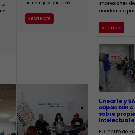
en una gala que unió…
impresiones de
 el
académica pa
r a
Read More
ver más
Unearte y SA
capacitan a
sobre propi
intelectual e
El Centro de Es