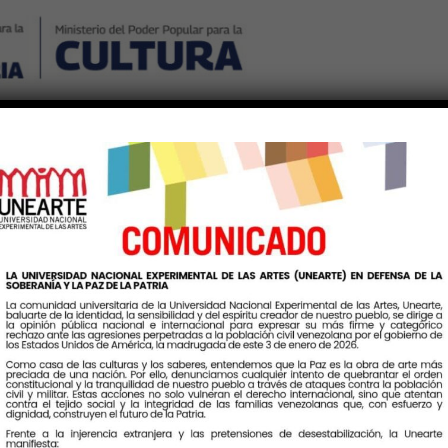
Nosotros
Noticias
Publicaciones
Contáctenos
Ingr
onsejoEstadalDeGestionUniv