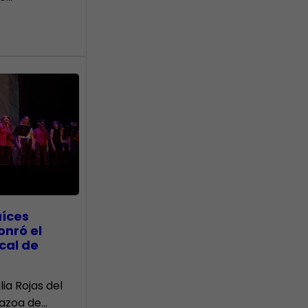
aíces
onró el
cal de
lia Rojas del
Nazoa de…