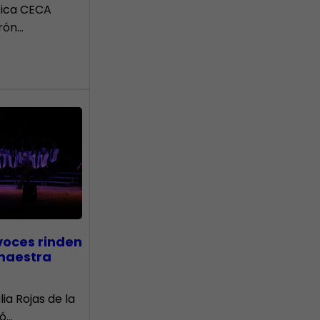
tica CECA
rón…
voces rinden
 maestra
lia Rojas de la
nó…