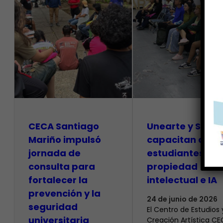
CECA Santiago
Unearte y SAPI
Mariño impulsó
capacitan a
jornada de
estudiantes so
consulta para
propiedad
fortalecer la
intelectual e IA
prevención y la
24 de junio de 2026
seguridad
El Centro de Estudios 
universitaria
Creación Artística C