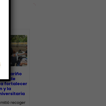
ias
go Mariño
nada de
a fortalecer
n y la
iversitaria
ermitió recoger