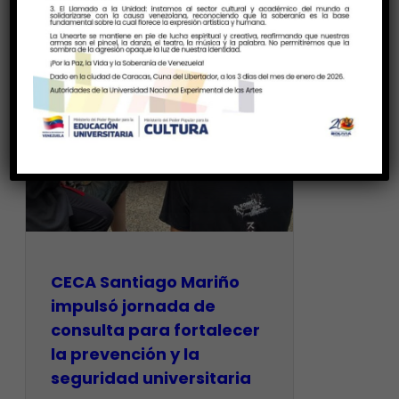
CECA Santiago Mariño
impulsó jornada de
consulta para fortalecer
la prevención y la
seguridad universitaria