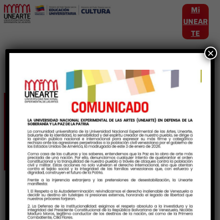
Mi
UNEAR
TE
×
Etiqueta:
compromisouniversitario