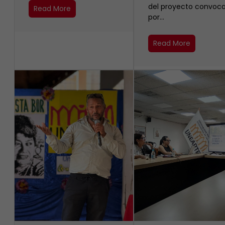
del proyecto convoc
Read More
por…
Read More