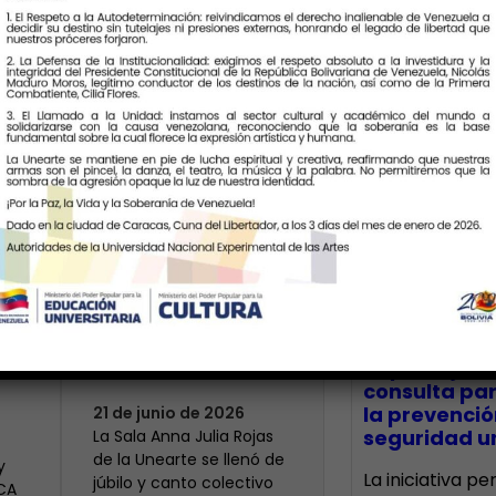
Últimas Notic
Más de 400 voces
rinden tributo a la
bre
maestra Modesta
CECA Santia
impulsó jor
Bor
consulta par
la prevenció
21 de junio de 2026
seguridad un
​La Sala Anna Julia Rojas
de la Unearte se llenó de
y
La iniciativa p
júbilo y canto colectivo
ECA