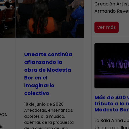
Creación Artís
Armando Reve
ver más
Unearte continúa
afianzando la
obra de Modesta
Bor en el
imaginario
colectivo
Más de 400 
tributo a la
18 de junio de 2026
Modesta Bor
Anécdotas, enseñanzas,
CECA
aportes a la música,
​La Sala Anna Ju
además de la propuesta
io
Unearte se lle
de la creación de una