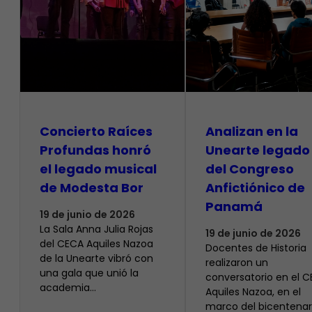
​Concierto Raíces
Analizan en la
Profundas honró
Unearte legado
el legado musical
del Congreso
de Modesta Bor
Anfictiónico de
Panamá
19 de junio de 2026
La Sala Anna Julia Rojas
19 de junio de 2026
del CECA Aquiles Nazoa
Docentes de Historia
de la Unearte vibró con
realizaron un
una gala que unió la
conversatorio en el 
academia…
Aquiles Nazoa, en el
marco del bicentenar