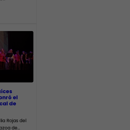
aíces
onró el
cal de
lia Rojas del
Nazoa de…