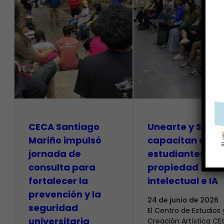
CECA Santiago
Unearte y SAPI
Mariño impulsó
capacitan a
jornada de
estudiantes so
consulta para
propiedad
fortalecer la
intelectual e IA
prevención y la
24 de junio de 2026
seguridad
El Centro de Estudios 
universitaria
Creación Artística C