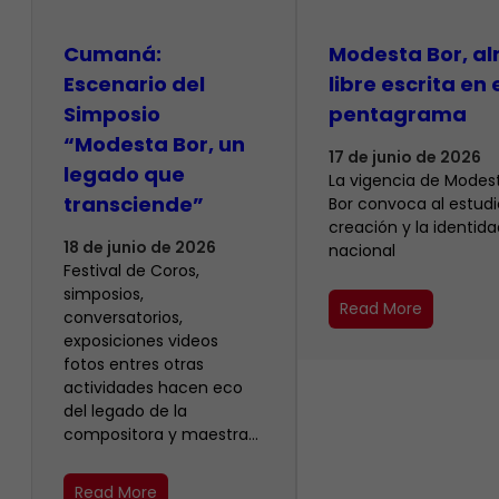
Cumaná:
Modesta Bor, a
Escenario del
libre escrita en 
Simposio
pentagrama
“Modesta Bor, un
17 de junio de 2026
legado que
La vigencia de Modes
transciende”
Bor convoca al estudio
creación y la identida
18 de junio de 2026
nacional
Festival de Coros,
simposios,
Read More
conversatorios,
exposiciones videos
fotos entres otras
actividades hacen eco
del legado de la
compositora y maestra…
Read More