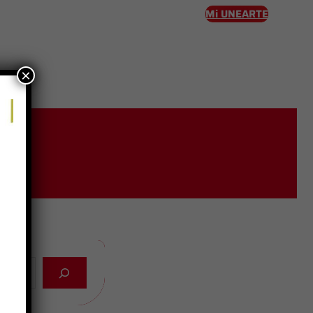
Mi UNEARTE
×
eso
l