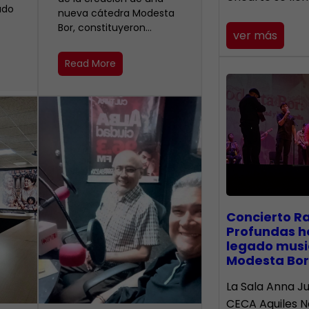
ado
nueva cátedra Modesta
Bor, constituyeron…
ver más
Read More
​Concierto R
Profundas h
legado musi
Modesta Bor
La Sala Anna Ju
CECA Aquiles 