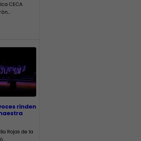
tica CECA
rón…
voces rinden
 maestra
lia Rojas de la
nó…