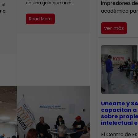
en una gala que unió…
impresiones de
 el
académica pa
r a
Read More
ver más
Unearte y SA
capacitan a
sobre propi
intelectual e
El Centro de Es