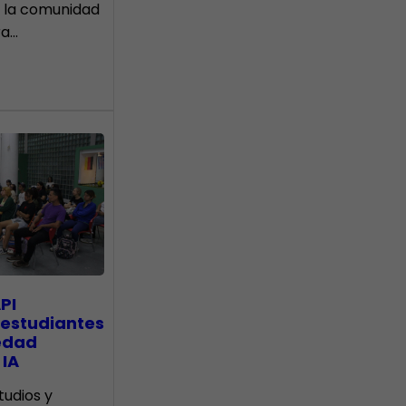
 la comunidad
ra…
PI
 estudiantes
edad
 IA
tudios y