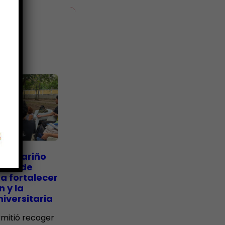
ias
go Mariño
nada de
a fortalecer
n y la
iversitaria
ermitió recoger