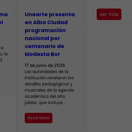
lma
​Unearte presenta
ver más
el
en Alba Ciudad
programación
nacional por
centenario de
ta
Modesta Bor
, la
d
17 de junio de 2026
Las autoridades de la
institución revelaron los
detalles pedagógicos y
musicales de la agenda
académica del año
jubilar, que incluye…
Read More