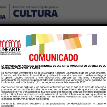
Nosotros
Noticias
Publicaciones
Contáctenos
Ingr
tiqueta:
CinematecaNaciona