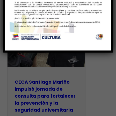
CECA Santiago Mariño
impulsó jornada de
consulta para fortalecer
la prevención y la
seguridad universitaria