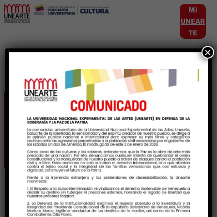
Mi
UNEAR
TE
×
Etiqueta:
CECAAquilesNazoa