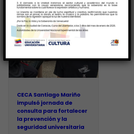
CECA Santiago Mariño
impulsó jornada de
consulta para fortalecer
la prevención y la
seguridad universitaria