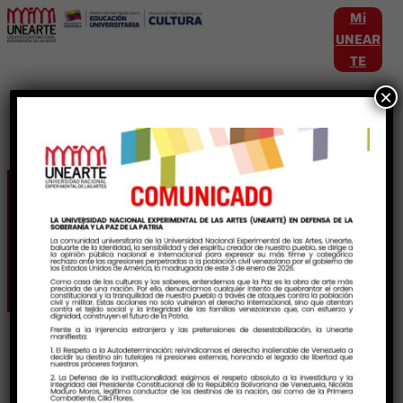
Mi
UNEAR
TE
×
Etiqueta:
carrerasuniversitarias