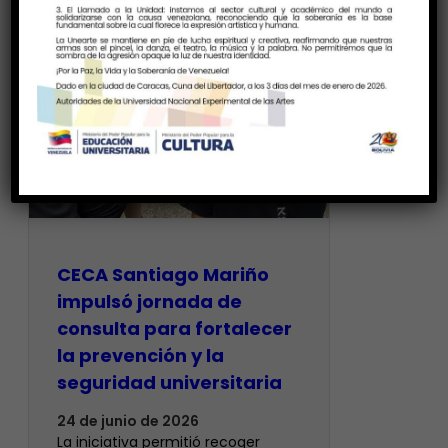
CECA Santiago Mariño
impulsó jornada de
consulta para fortalecer
la prevención y la
seguridad universitaria
24 de junio de 2026
La iniciativa permitió recoger