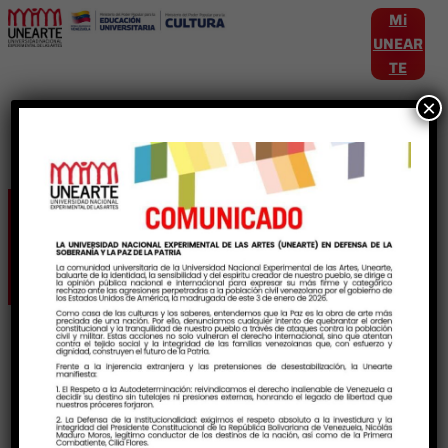
Mi
UNEAR
TE
×
Etiqueta:
Caribe