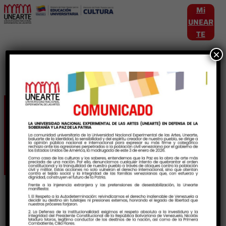
Mi
UNEAR
TE
×
Etiqueta:
CapacidadesEstuidiantiles