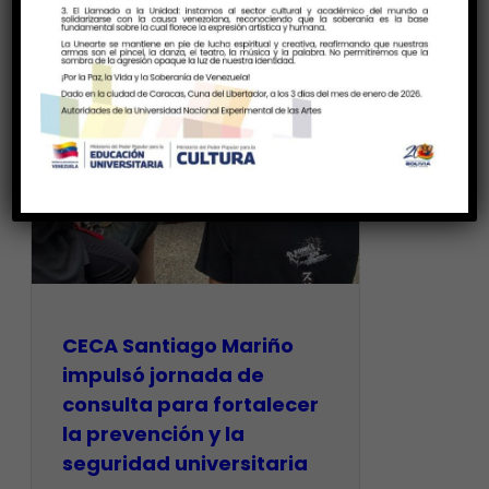
CECA Santiago Mariño
impulsó jornada de
consulta para fortalecer
la prevención y la
seguridad universitaria