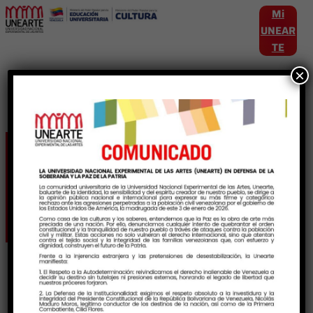
Mi
UNEAR
TE
×
Etiqueta:
ArqueologiaVenezolana