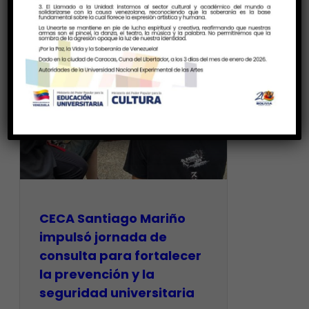
CECA Santiago Mariño
impulsó jornada de
consulta para fortalecer
la prevención y la
seguridad universitaria