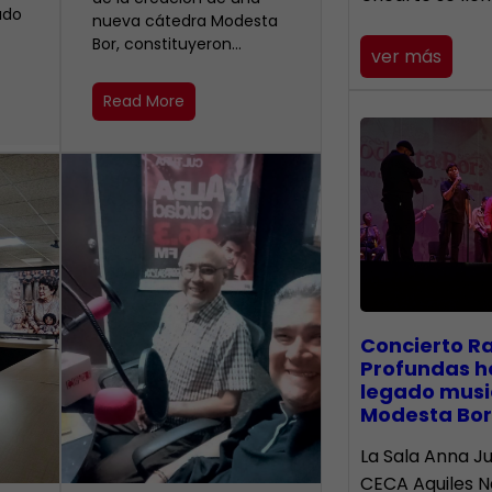
ado
nueva cátedra Modesta
Bor, constituyeron…
ver más
Read More
​Concierto R
Profundas h
legado musi
Modesta Bor
La Sala Anna Ju
CECA Aquiles 