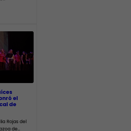
aíces
onró el
cal de
lia Rojas del
Nazoa de…