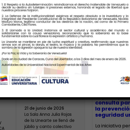
Últimas Notic
Más de 400 voces
rinden tributo a la
bre
maestra Modesta
CECA Santia
impulsó jor
Bor
consulta par
la prevenció
21 de junio de 2026
seguridad un
​La Sala Anna Julia Rojas
de la Unearte se llenó de
y
La iniciativa p
júbilo y canto colectivo
ECA