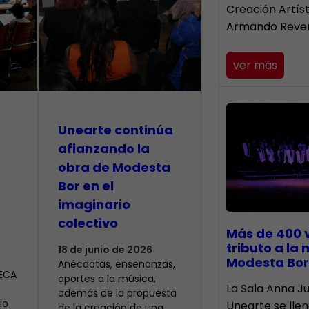
Creación Artís
Armando Reve
ver más
Unearte continúa
afianzando la
obra de Modesta
Bor en el
imaginario
colectivo
Más de 400 
tributo a la
18 de junio de 2026
Modesta Bor
Anécdotas, enseñanzas,
CECA
aportes a la música,
​La Sala Anna Ju
además de la propuesta
io
Unearte se lle
de la creación de una