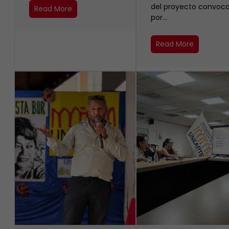
del proyecto convoc
Read More
por…
Read More