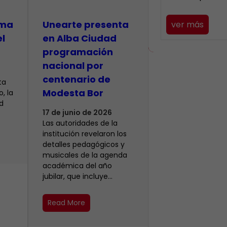
lma
​Unearte presenta
ver más
el
en Alba Ciudad
programación
nacional por
centenario de
ta
Modesta Bor
, la
d
17 de junio de 2026
Las autoridades de la
institución revelaron los
detalles pedagógicos y
musicales de la agenda
académica del año
jubilar, que incluye…
Read More