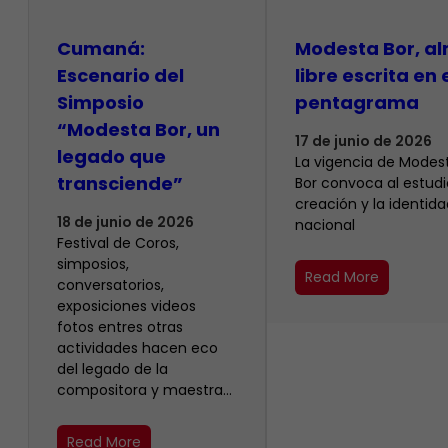
Cumaná:
Modesta Bor, a
Escenario del
libre escrita en 
Simposio
pentagrama
“Modesta Bor, un
17 de junio de 2026
legado que
La vigencia de Modes
transciende”
Bor convoca al estudio
creación y la identida
18 de junio de 2026
nacional
Festival de Coros,
simposios,
Read More
conversatorios,
exposiciones videos
fotos entres otras
actividades hacen eco
del legado de la
compositora y maestra…
Read More