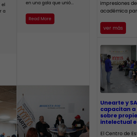
en una gala que unió…
impresiones de
 el
académica pa
r a
Read More
ver más
Unearte y SA
capacitan a
sobre propi
intelectual e
El Centro de Es