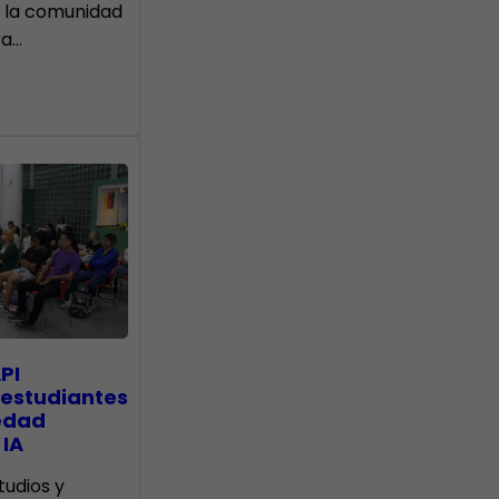
 la comunidad
ra…
PI
 estudiantes
edad
 IA
tudios y