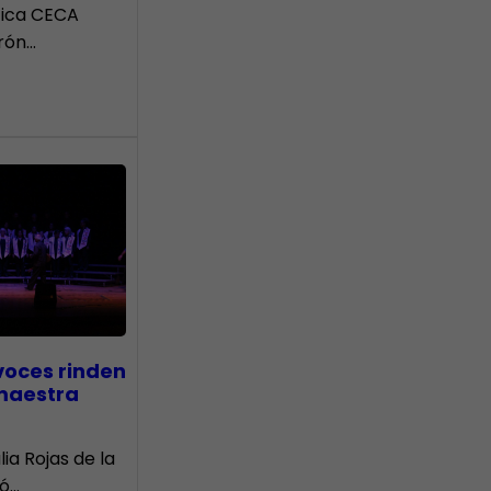
tica CECA
rón…
voces rinden
 maestra
lia Rojas de la
nó…