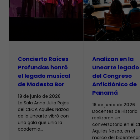
​Concierto Raíces
Analizan en la
Profundas honró
Unearte legado
el legado musical
del Congreso
de Modesta Bor
Anfictiónico de
Panamá
19 de junio de 2026
La Sala Anna Julia Rojas
19 de junio de 2026
del CECA Aquiles Nazoa
Docentes de Historia
de la Unearte vibró con
realizaron un
una gala que unió la
conversatorio en el 
academia…
Aquiles Nazoa, en el
marco del bicentenar