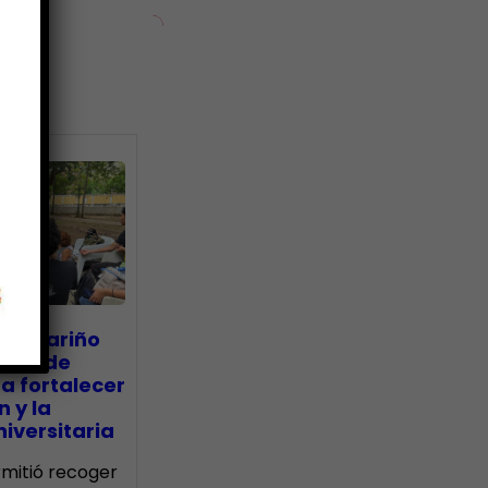
ias
go Mariño
nada de
a fortalecer
n y la
iversitaria
ermitió recoger