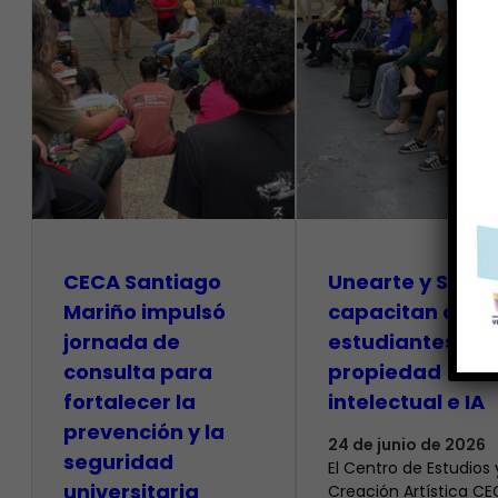
CECA Santiago
Unearte y SAPI
Mariño impulsó
capacitan a
jornada de
estudiantes so
consulta para
propiedad
fortalecer la
intelectual e IA
prevención y la
24 de junio de 2026
seguridad
El Centro de Estudios 
universitaria
Creación Artística C