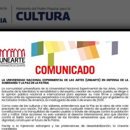
Nosotros
Noticias
Publicaciones
Contáctenos
Ingr
Etiqueta:
AñoJubilar