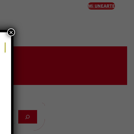
Mi UNEARTE
×
eso