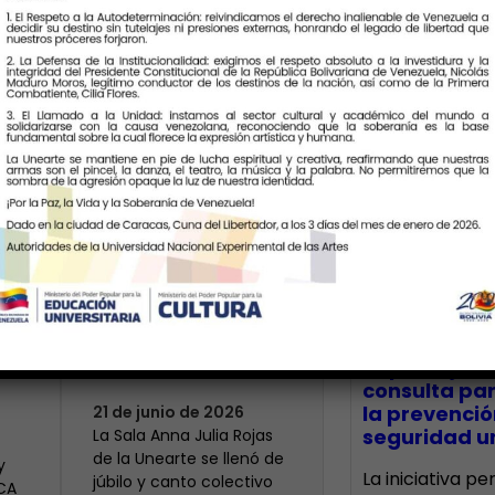
Últimas Notic
Más de 400 voces
rinden tributo a la
bre
maestra Modesta
CECA Santia
impulsó jor
Bor
consulta par
la prevenció
21 de junio de 2026
seguridad un
​La Sala Anna Julia Rojas
de la Unearte se llenó de
y
La iniciativa p
júbilo y canto colectivo
ECA