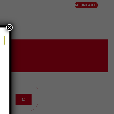
Mi UNEARTE
×
eso