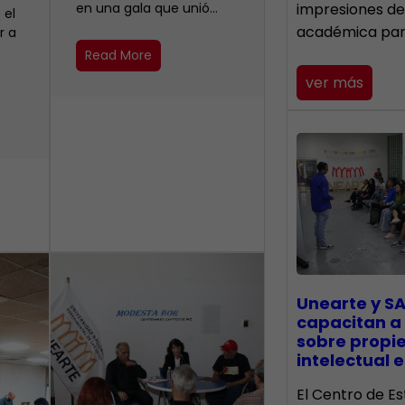
en una gala que unió…
impresiones de
 el
académica pa
r a
Read More
ver más
Unearte y SA
capacitan a
sobre propi
intelectual e
El Centro de Es