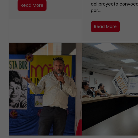
del proyecto convoc
Read More
por…
Read More