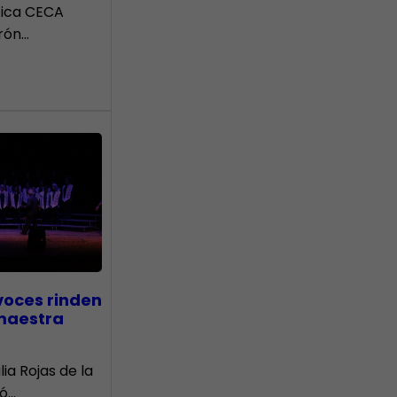
tica CECA
rón…
voces rinden
 maestra
lia Rojas de la
nó…