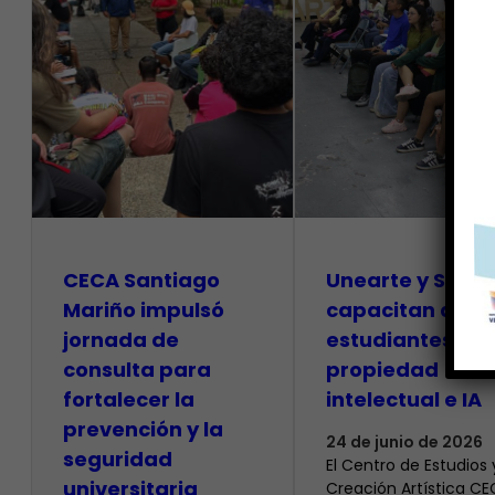
CECA Santiago
Unearte y SAPI
Mariño impulsó
capacitan a
jornada de
estudiantes so
consulta para
propiedad
fortalecer la
intelectual e IA
prevención y la
24 de junio de 2026
seguridad
El Centro de Estudios 
universitaria
Creación Artística C