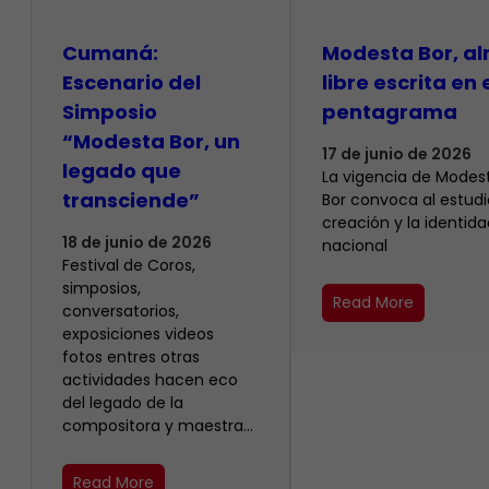
Cumaná:
Modesta Bor, a
Escenario del
libre escrita en 
Simposio
pentagrama
“Modesta Bor, un
17 de junio de 2026
legado que
La vigencia de Modes
transciende”
Bor convoca al estudio
creación y la identida
18 de junio de 2026
nacional
Festival de Coros,
simposios,
Read More
conversatorios,
exposiciones videos
fotos entres otras
actividades hacen eco
del legado de la
compositora y maestra…
Read More