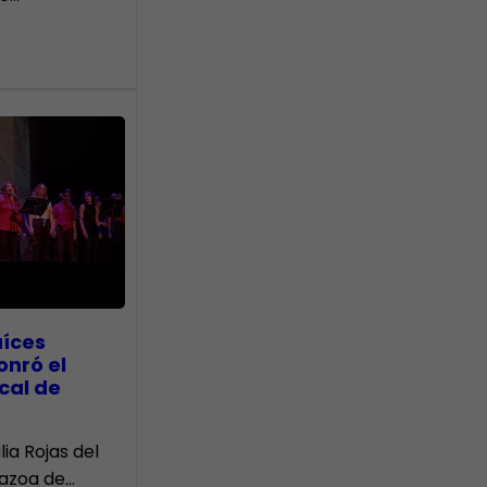
aíces
onró el
cal de
lia Rojas del
Nazoa de…