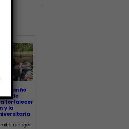
ias
go Mariño
nada de
a fortalecer
n y la
iversitaria
ermitió recoger