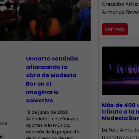
Creación Artís
Armando Reve
ver más
Unearte continúa
afianzando la
obra de Modesta
Bor en el
imaginario
colectivo
Más de 400 
tributo a la
18 de junio de 2026
Modesta Bor
Anécdotas, enseñanzas,
CECA
aportes a la música,
​La Sala Anna Ju
además de la propuesta
io
Unearte se lle
de la creación de una