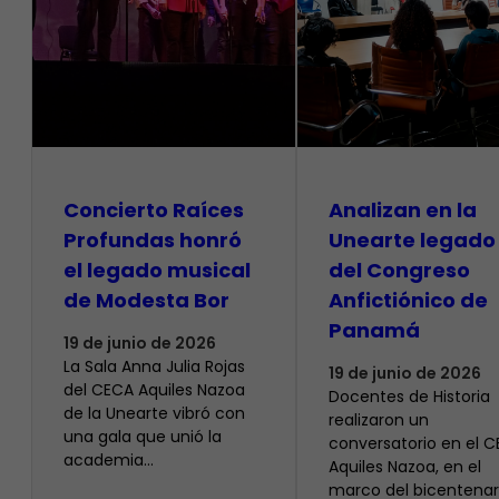
​Concierto Raíces
Analizan en la
Profundas honró
Unearte legado
el legado musical
del Congreso
de Modesta Bor
Anfictiónico de
Panamá
19 de junio de 2026
La Sala Anna Julia Rojas
19 de junio de 2026
del CECA Aquiles Nazoa
Docentes de Historia
de la Unearte vibró con
realizaron un
una gala que unió la
conversatorio en el 
academia…
Aquiles Nazoa, en el
marco del bicentenar