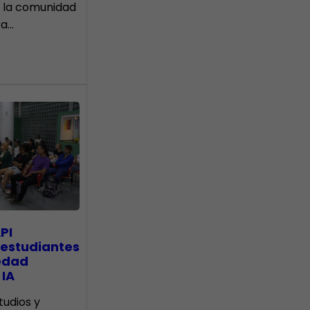
 la comunidad
ra…
PI
 estudiantes
edad
 IA
tudios y