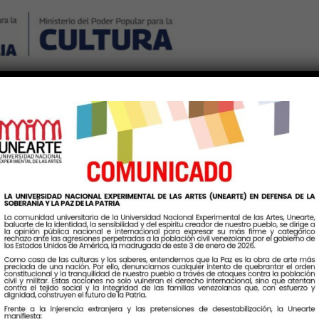
Nosotros
Noticias
Publicaciones
Contáctenos
Ingr
Etiqueta:
4DeFebrero