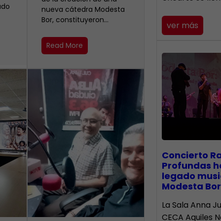
ado
nueva cátedra Modesta
Bor, constituyeron…
ver más
Read More
​Concierto R
Profundas h
legado musi
Modesta Bor
La Sala Anna Ju
CECA Aquiles 