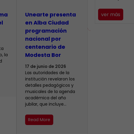
lma
​Unearte presenta
ver más
el
en Alba Ciudad
programación
nacional por
centenario de
ta
Modesta Bor
, la
d
17 de junio de 2026
Las autoridades de la
institución revelaron los
detalles pedagógicos y
musicales de la agenda
académica del año
jubilar, que incluye…
Read More