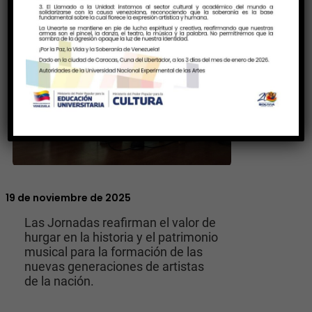
19 de noviembre de 2025
Las Jornadas reafirman el valor de
hurgar en la historia y el patrimonio
musical para la formación de las
nuevas generaciones de artistas
de la nación.