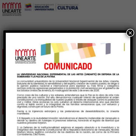
×
La Misa de difuntos un
patrimonio inédito de la
música venezolana