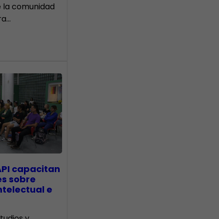
e la comunidad
ra…
API capacitan
es sobre
telectual e
tudios y