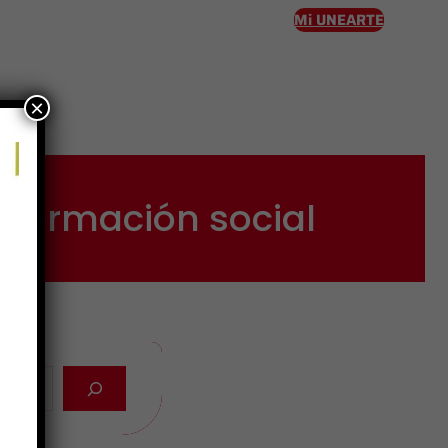
Mi UNEARTE
×
eso
sformación social