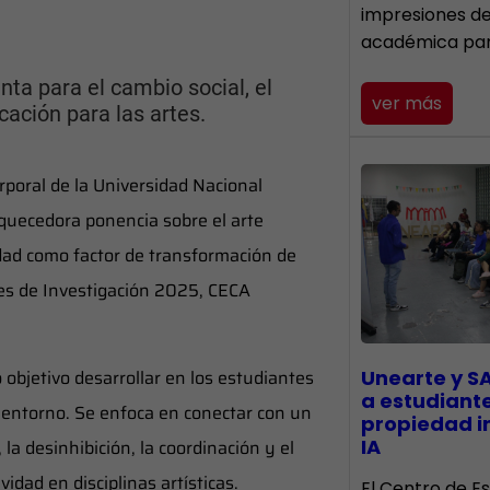
impresiones d
académica pa
ta para el cambio social, el
ver más
cación para las artes.
orporal de la Universidad Nacional
iquecedora ponencia sobre el arte
idad como factor de transformación de
les de Investigación 2025, CECA
 objetivo desarrollar en los estudiantes
Unearte y S
a estudiant
 entorno. Se enfoca en conectar con un
propiedad in
IA
la desinhibición, la coordinación y el
dad en disciplinas artísticas.
El Centro de Es