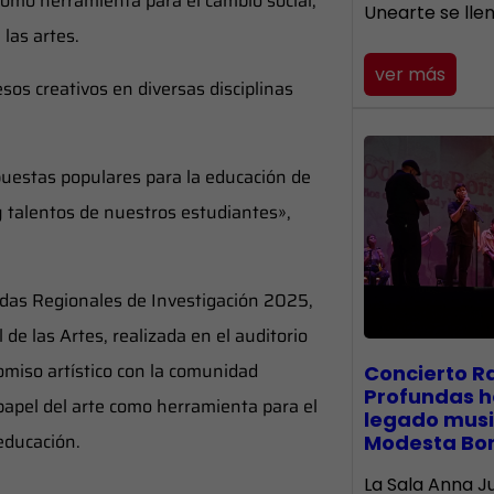
 como herramienta para el cambio social,
Unearte se lle
 las artes.
ver más
sos creativos en diversas disciplinas
uestas populares para la educación de
y talentos de nuestros estudiantes»,
rnadas Regionales de Investigación 2025,
e las Artes, realizada en el auditorio
miso artístico con la comunidad
​Concierto R
Profundas h
 papel del arte como herramienta para el
legado musi
 educación.
Modesta Bo
La Sala Anna Ju