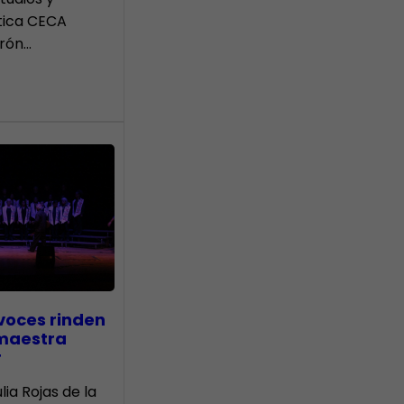
tica CECA
rón…
voces rinden
 maestra
r
lia Rojas de la