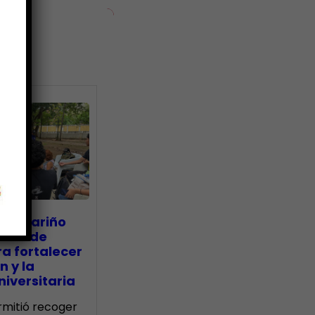
ias
go Mariño
nada de
a fortalecer
n y la
iversitaria
ermitió recoger