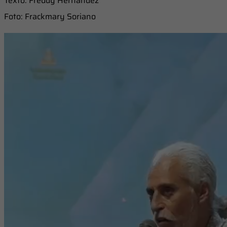
Texto: Freddy Hernández
Foto: Frackmary Soriano