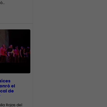
nó…
aíces
onró el
cal de
r
lia Rojas del