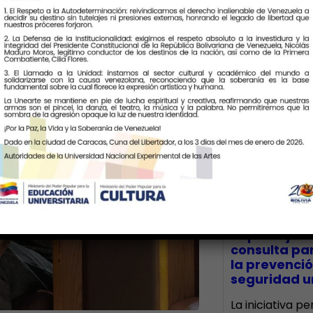
Últimas Notic
CECA Santia
impulsó jor
consulta par
la prevenció
seguridad un
La iniciativa p