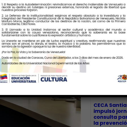
Últimas Notic
CECA Santia
impulsó jor
consulta par
la prevenció