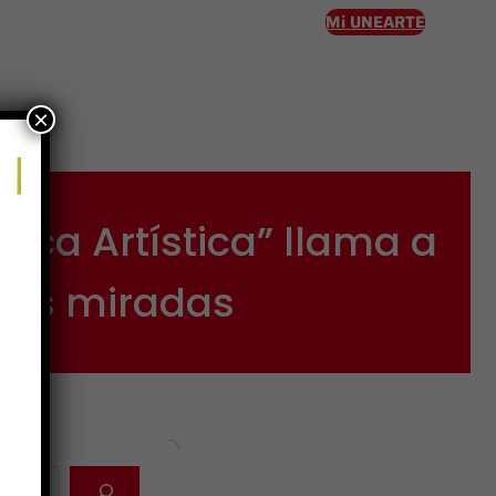
Mi UNEARTE
×
eso
tica Artística” llama a
vas miradas