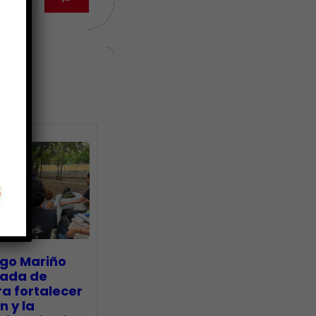
ias
go Mariño
nada de
a fortalecer
n y la