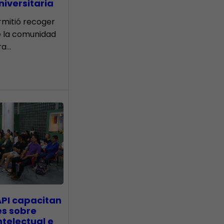
iversitaria
ermitió recoger
e la comunidad
ra…
API capacitan
es sobre
telectual e