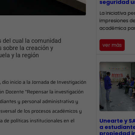
seguridad un
La iniciativa p
impresiones d
académica pa
s del cual la comunidad
ver más
 sobre la creación y
ela y la región
dio inicio a la Jornada de Investigación
ción Docente “Repensar la investigación
udiantes y personal administrativo y
ansversal de los procesos académicos y
a de políticas institucionales en el
Unearte y S
a estudiant
propiedad in