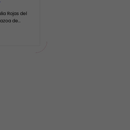
r
lia Rojas del
Nazoa de…