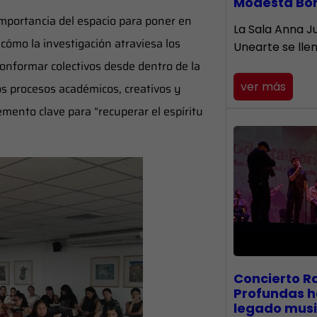
Modesta Bo
mportancia del espacio para poner en
​La Sala Anna Ju
cómo la investigación atraviesa los
Unearte se lle
conformar colectivos desde dentro de la
ver más
los procesos académicos, creativos y
emento clave para “recuperar el espíritu
​Concierto R
Profundas h
legado musi