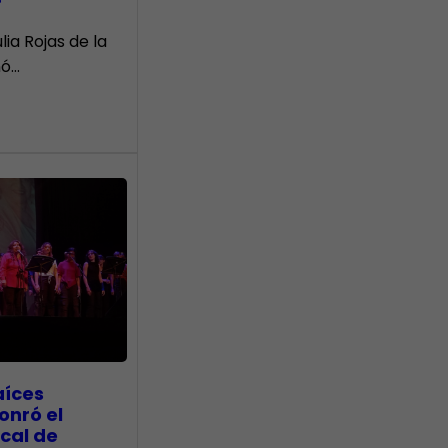
r
lia Rojas de la
nó…
aíces
onró el
cal de