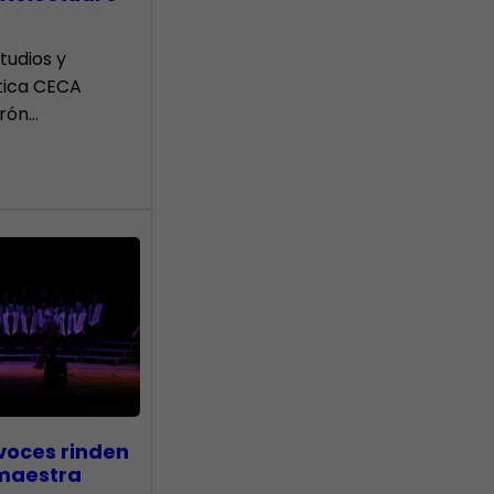
tudios y
tica CECA
rón…
voces rinden
 maestra