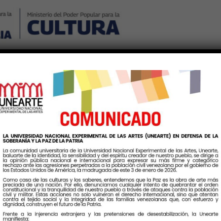
Nosotros
Noticias
Publicaciones
Contáctenos
Ingr
ón “Horizontes de la Prác
 investigación desde nue