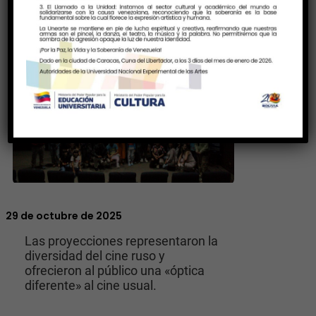
29 de octubre de 2025
Las proyecciones representaron la
diversidad del cine ruso y
ofrecieron al público una «óptica
diferente» al cine usual.