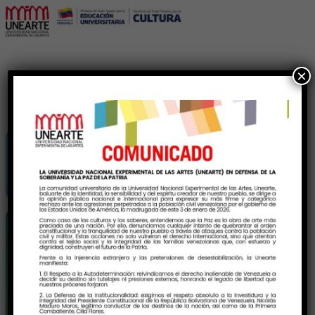
×
MARTES
EL ARTE ABSTRACTO
16
11:00 AM – 12:40 PM
(GMT-04:00)
DIC