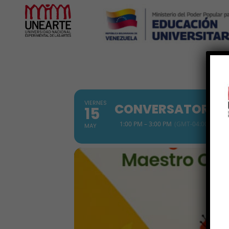
Inicio
VIERNES
CONVERSATORIO 
15
1:00 PM – 3:00 PM
(GMT-04:00)
MAY