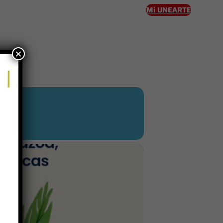
Mi UNEARTE
×
eso