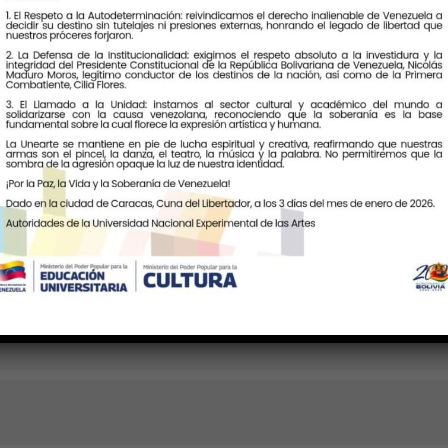
 PM
(GMT-04:00)