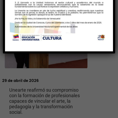
29 de abril de 2026
Unearte reafirmó su compromiso
con la formación de profesionales
capaces de vincular el arte, la
pedagogía y la transformación
social.