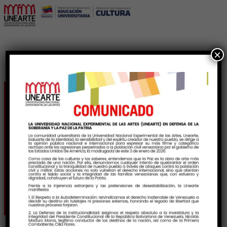
×
Estimulación musical
temprana como puente
para el aprendizaje
significativo