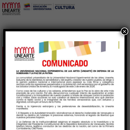
×
En Caracas: Consejo
Estadal de Gestión
Universitaria está listo
para recibir bachilleres
provenientes del SIN