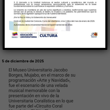
5 de diciembre de 2025
El Museo Universitario Jacobo
Borges, Mujabo, en el marco de su
programación «Arte y Navidad»,
fue el escenario de una velada
musical memorable con la
presentación en vivo de la
Universitaria Coralística en lo que
fue parte del «Circuito Coral