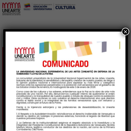
×
«Circuito Coral
Museístico» encanta al
Mujabo en el evento
Arte y Navidad