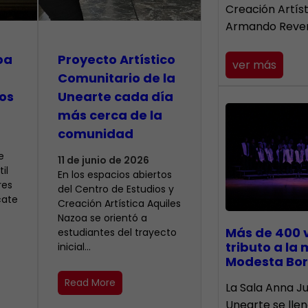
Creación Artís
Armando Reve
pa
Proyecto Artístico
ver más
Comunitario de la
os
Unearte cada día
más cerca de la
comunidad
e
11 de junio de 2026
il
En los espacios abiertos
res
del Centro de Estudios y
cate
Creación Artística Aquiles
Nazoa se orientó a
Más de 400 
estudiantes del trayecto
tributo a la
inicial…
Modesta Bor
Read More
​La Sala Anna Ju
Unearte se lle