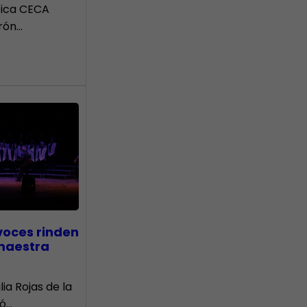
tica CECA
rón…
voces rinden
 maestra
lia Rojas de la
nó…