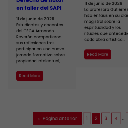
Derecho de Autor
11 de junio de 2026
en taller del SAPI
La profesora Gutiérrez
hizo énfasis en su cla
11 de junio de 2026
magistral sobre la
Estudiantes y docentes
espiritualidad y los
del CECA Armando
rituales que anteced
Reverón compartieron
cada obra artística…
sus reflexiones tras
participar en una nueva
Read More
jornada formativa sobre
propiedad intelectual,…
Read More
«
Página anterior
1
2
3
4
…