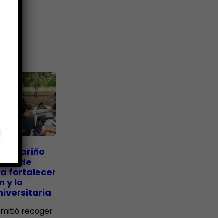
ias
go Mariño
nada de
a fortalecer
n y la
iversitaria
ermitió recoger