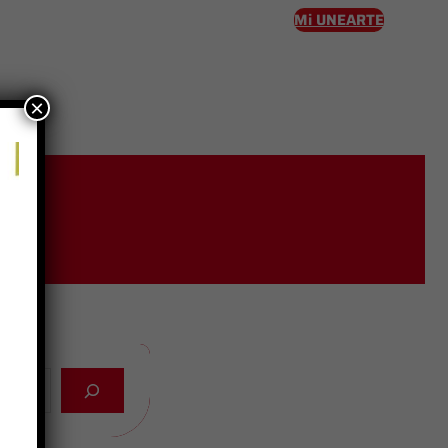
Mi UNEARTE
×
eso