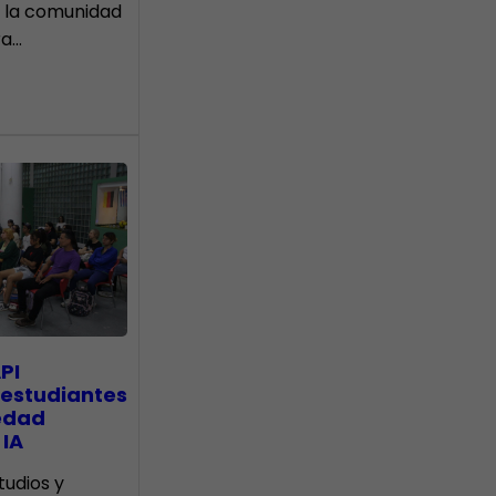
 la comunidad
ra…
PI
 estudiantes
edad
 IA
tudios y