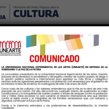
Nosotros
Noticias
Publicaciones
Contáctenos
Ingr
Autor:
Marieli Vargas