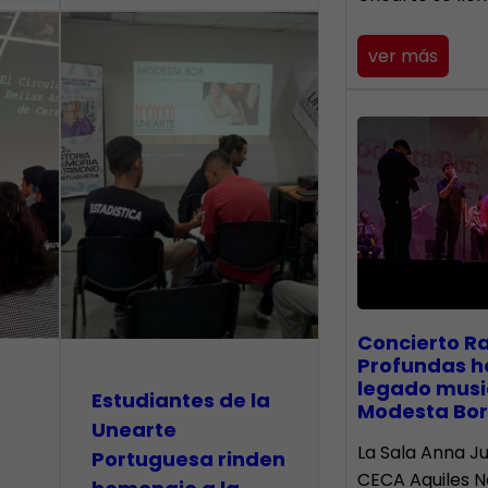
ver más
​Concierto R
Profundas h
legado musi
Estudiantes de la
Modesta Bor
Unearte
La Sala Anna Ju
Portuguesa rinden
CECA Aquiles 