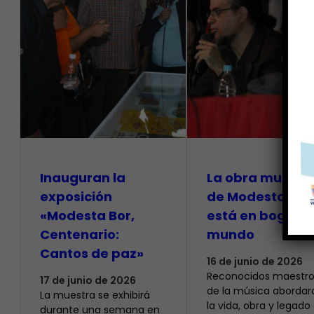
Inauguran la
La obra musical
exposición
de Modesta Bor
«Modesta Bor,
está en boga en
Centenario:
mundo
Cantos de paz»
16 de junio de 2026
Reconocidos maestro
17 de junio de 2026
de la música abordar
La muestra se exhibirá
la vida, obra y legado
durante una semana en