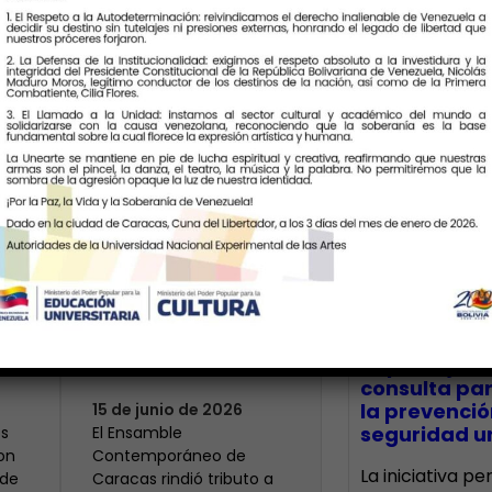
Últimas Notic
Modesta: un
centenario que
 el
resuena en la
CECA Santia
impulsó jor
memoria histórica
consulta par
la prevenció
15 de junio de 2026
seguridad un
s
El Ensamble
on
Contemporáneo de
La iniciativa p
 de
Caracas rindió tributo a