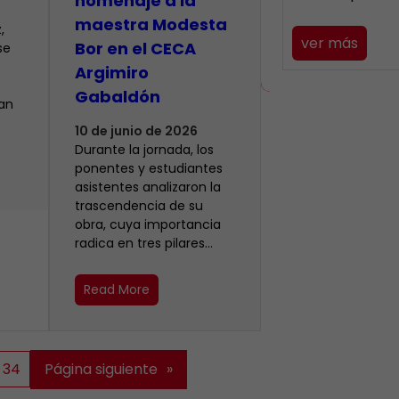
homenaje a la
maestra Modesta
,
ver más
Bor en el CECA
se
Argimiro
Gabaldón
ían
10 de junio de 2026
Durante la jornada, los
ponentes y estudiantes
asistentes analizaron la
trascendencia de su
obra, cuya importancia
radica en tres pilares…
Read More
34
Página siguiente
»