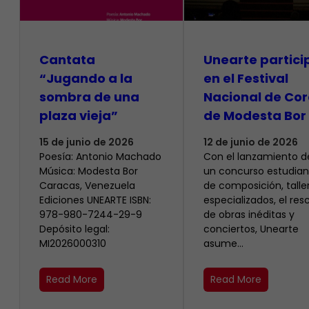
Cantata
Unearte partici
“Jugando a la
en el Festival
sombra de una
Nacional de Cor
plaza vieja”
de Modesta Bor
15 de junio de 2026
12 de junio de 2026
Poesía: Antonio Machado
​Con el lanzamiento d
Música: Modesta Bor
un concurso estudiant
Caracas, Venezuela
de composición, talle
Ediciones UNEARTE ISBN:
especializados, el res
978-980-7244-29-9
de obras inéditas y
Depósito legal:
conciertos, Unearte
MI2026000310
asume…
Read More
Read More