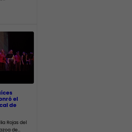
aíces
onró el
cal de
lia Rojas del
Nazoa de…