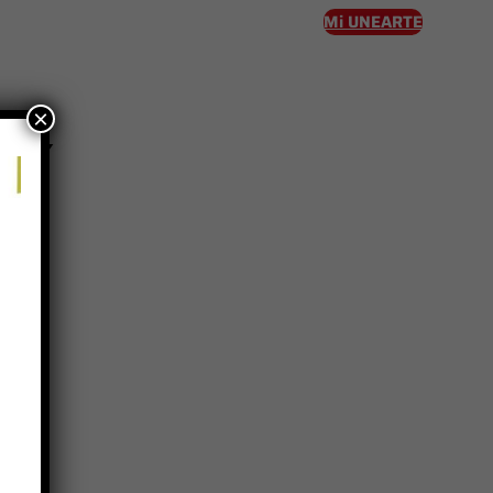
Mi UNEARTE
×
greso