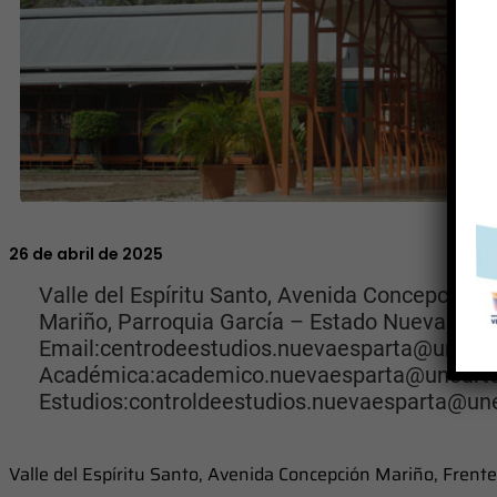
26 de abril de 2025
Valle del Espíritu Santo, Avenida Concepción 
Mariño, Parroquia García – Estado Nueva Espa
Email:centrodeestudios.nuevaesparta@uneart
Académica:academico.nuevaesparta@unearte.
Estudios:controldeestudios.nuevaesparta@une
Valle del Espíritu Santo, Avenida Concepción Mariño, Frent