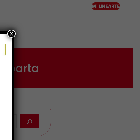
Mi UNEARTE
×
eso
Esparta