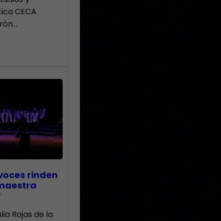
tica CECA
rón…
voces rinden
 maestra
r
lia Rojas de la