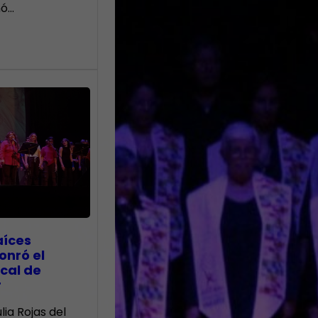
nó…
aíces
onró el
cal de
r
lia Rojas del