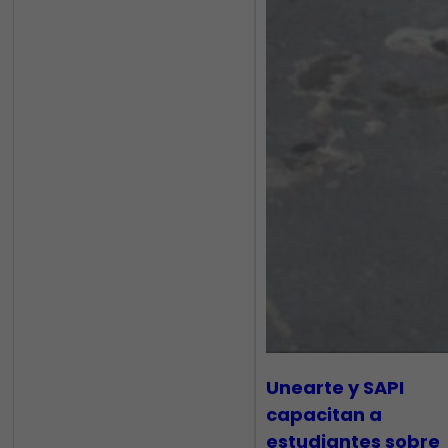
Unearte y SAPI
capacitan a
estudiantes sobre