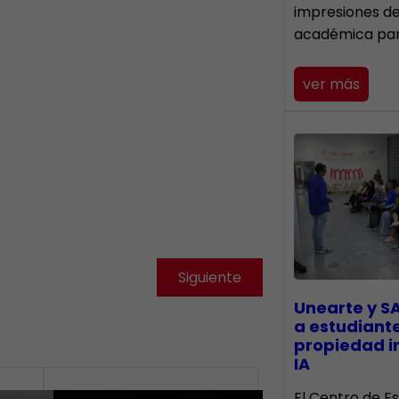
impresiones d
académica pa
ver más
Siguiente
Unearte y S
a estudiant
propiedad in
IA
El Centro de Es