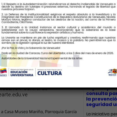
Últimas Notic
Mariño, Frente a Casa Museo
rta, Venezuela ●
e.edu.ve ● Coordinación
CECA Santia
impulsó jor
edu.ve ● Control de
consulta par
arte.edu.ve
la prevenció
seguridad un
e a Casa Museo Mariño, Parroquia García
La iniciativa p