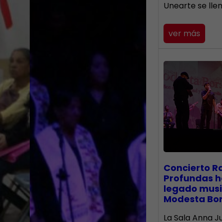
Unearte se lle
ver más
​Concierto R
Profundas h
legado musi
Modesta Bo
La Sala Anna Ju