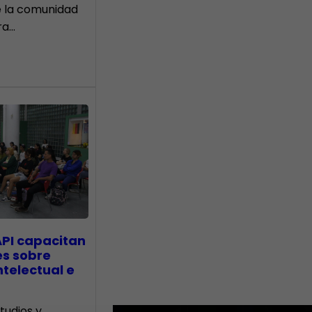
e la comunidad
ra…
API capacitan
es sobre
telectual e
tudios y