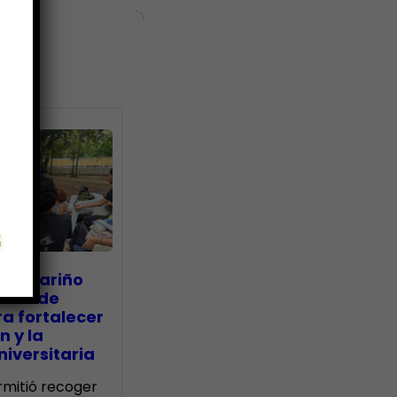
ias
go Mariño
nada de
a fortalecer
n y la
iversitaria
ermitió recoger