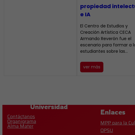
propiedad intelect
e IA
El Centro de Estudios y
Creación Artística CECA
Armando Reverón fue el
escenario para formar a l
estudiantes sobre las…
ver más
Universidad
Enlaces
Contáctanos
Organigrama
MPP para la Cu
Alma Mater
OPSU